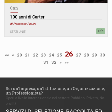
Cnn
100 anni di Carter
di Francesco Paolini
Life
STATI UNITI
26
««
«
20
21
22
23
24
25
27
28
29
30
31
32
»
»»
Sei un'Impresa, un'Istituzione, un'Organizzazione,
un Professionista?
Operi a livello internazionale nel settore Pubblico, Privato, No-
profit?
SERVIZI DI SELEZIONE, RACCOLTA ED