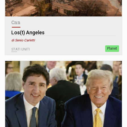
Cnn
Los(t) Angeles
di Senio Carletti
Planet
STATI UNITI