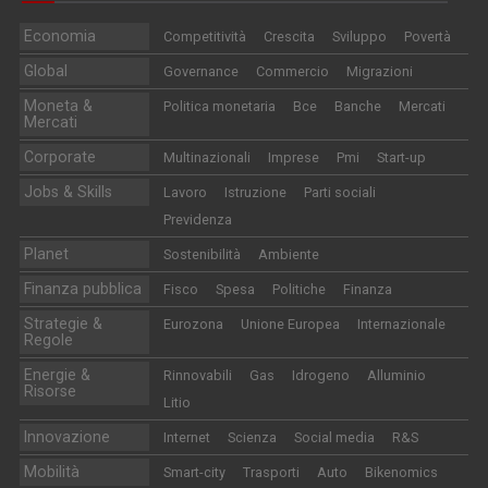
Economia
Competitività
Crescita
Sviluppo
Povertà
Global
Governance
Commercio
Migrazioni
Moneta &
Politica monetaria
Bce
Banche
Mercati
Mercati
Corporate
Multinazionali
Imprese
Pmi
Start-up
Jobs & Skills
Lavoro
Istruzione
Parti sociali
Previdenza
Planet
Sostenibilità
Ambiente
Finanza pubblica
Fisco
Spesa
Politiche
Finanza
Strategie &
Eurozona
Unione Europea
Internazionale
Regole
Energie &
Rinnovabili
Gas
Idrogeno
Alluminio
Risorse
Litio
Innovazione
Internet
Scienza
Social media
R&S
Mobilità
Smart-city
Trasporti
Auto
Bikenomics