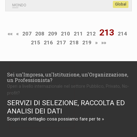
Global
MONDO
213
««
«
207
208
209
210
211
212
214
215
216
217
218
219
»
»»
Sei un'Impresa, un'Istituzione, un'Organizzazione,
un Professionista?
Operi a livello internazionale nel settore Pubblico, Privato, No-
profit?
SERVIZI DI SELEZIONE, RACCOLTA ED
ANALISI DEI DATI
Scopri nel dettaglio cosa possiamo fare per te »