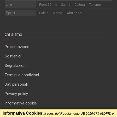
Life
Food&Drink
Sanità
Cultura
Turismo
Sport
Calcio
Motori
Altri sport
chi siamo
Presentazione
Sostienici
Segnalazioni
Termini e condizioni
Dati personali
Privacy policy
Informativa cookie
RSS feed
Informativa Cookies
ai sensi del Regolamento UE 2016/679 (GDPR) e