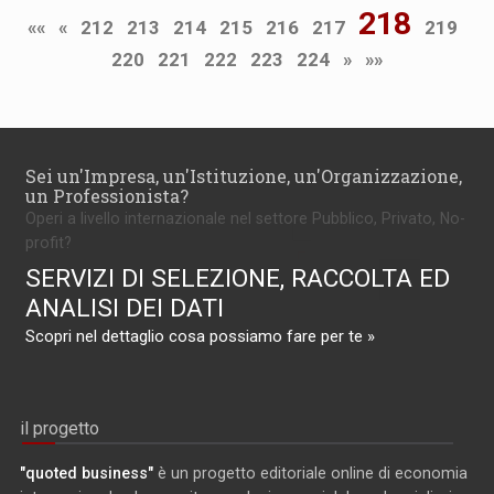
218
««
«
212
213
214
215
216
217
219
220
221
222
223
224
»
»»
Sei un'Impresa, un'Istituzione, un'Organizzazione,
un Professionista?
Operi a livello internazionale nel settore Pubblico, Privato, No-
profit?
SERVIZI DI SELEZIONE, RACCOLTA ED
ANALISI DEI DATI
Scopri nel dettaglio cosa possiamo fare per te »
il progetto
"quoted business"
è un progetto editoriale online di economia