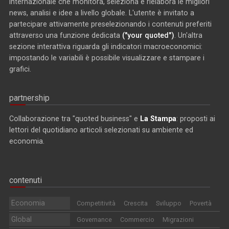
internazionale che monitora, seleziona e rielabora le migliori
news, analisi e idee a livello globale. L'utente è invitato a
partecipare attivamente preselezionando i contenuti preferiti
attraverso una funzione dedicata
("your quoted")
. Un'altra
sezione interattiva riguarda gli indicatori macroeconomici:
impostando le variabili è possibile visualizzare e stampare i
grafici.
partnership
Collaborazione tra "quoted business" e
La Stampa
: proposti ai
lettori del quotidiano articoli selezionati su ambiente ed
economia.
contenuti
Economia
Competitività
Crescita
Sviluppo
Povertà
Global
Governance
Commercio
Migrazioni