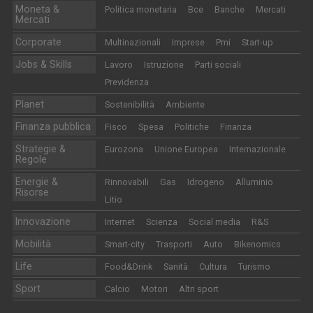
Moneta &
Politica monetaria
Bce
Banche
Mercati
Mercati
Corporate
Multinazionali
Imprese
Pmi
Start-up
Jobs & Skills
Lavoro
Istruzione
Parti sociali
Previdenza
Planet
Sostenibilità
Ambiente
Finanza pubblica
Fisco
Spesa
Politiche
Finanza
Strategie &
Eurozona
Unione Europea
Internazionale
Regole
Energie &
Rinnovabili
Gas
Idrogeno
Alluminio
Risorse
Litio
Innovazione
Internet
Scienza
Social media
R&S
Mobilità
Smart-city
Trasporti
Auto
Bikenomics
Life
Food&Drink
Sanità
Cultura
Turismo
Sport
Calcio
Motori
Altri sport