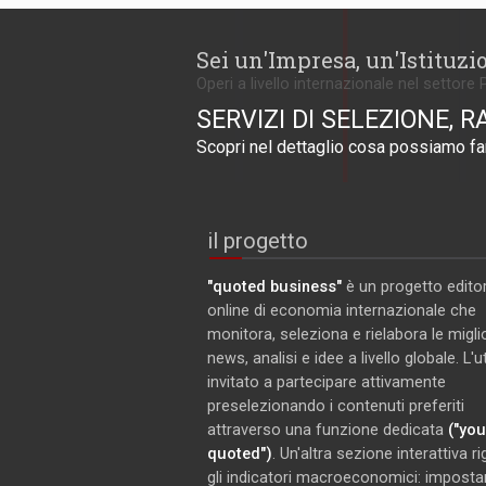
Sei un'Impresa, un'Istituzi
Operi a livello internazionale nel settore 
SERVIZI DI SELEZIONE, R
Scopri nel dettaglio cosa possiamo far
il progetto
"quoted business"
è un progetto editor
online di economia internazionale che
monitora, seleziona e rielabora le miglio
news, analisi e idee a livello globale. L'
invitato a partecipare attivamente
preselezionando i contenuti preferiti
attraverso una funzione dedicata
("you
quoted")
. Un'altra sezione interattiva r
gli indicatori macroeconomici: imposta