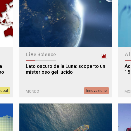
Live Science
Al
a
Lato oscuro della Luna: scoperto un
Ac
so
misterioso gel lucido
15 
lobal
Innovazione
MONDO
MO