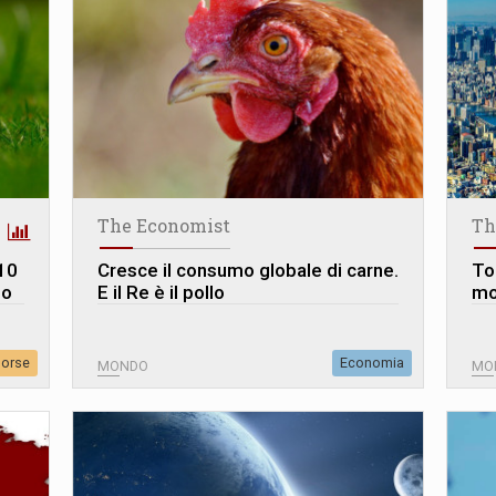
The Economist
Th
 10
Cresce il consumo globale di carne.
Tok
do
E il Re è il pollo
mo
sorse
Economia
MONDO
MO