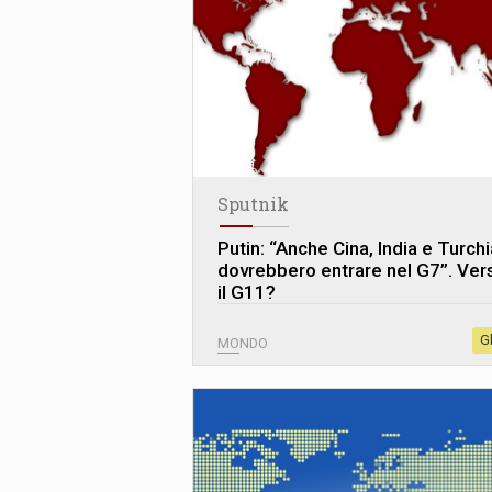
Sputnik
Putin: “Anche Cina, India e Turchi
dovrebbero entrare nel G7”. Ver
il G11?
G
MONDO