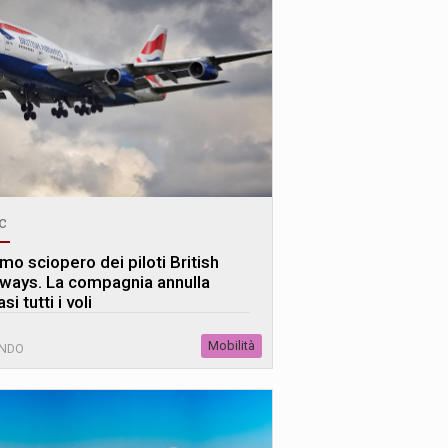
c
mo sciopero dei piloti British
rways. La compagnia annulla
si tutti i voli
Mobilità
NDO