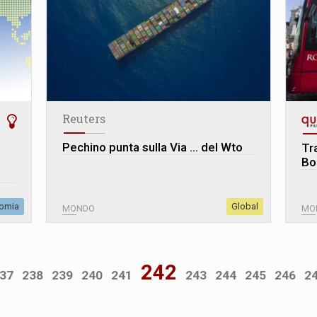
Reuters
Pechino punta sulla Via … del Wto
Tr
Bo
omia
Global
MONDO
MO
242
37
238
239
240
241
243
244
245
246
2