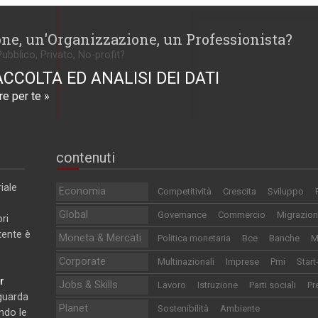
one, un'Organizzazione, un Professionista?
Pubblico, Privato, No-profit?
ACCOLTA ED ANALISI DEI DATI
e per te »
contenuti
iale
Economia
Competitività
Crescita
Sviluppo
Global
Governance
Commercio
Migrazion
ri
utente è
Moneta & Mercati
Politica monetaria
Bce
Banche
M
Corporate
Multinazionali
Imprese
Pmi
Start
r
Jobs & Skills
Lavoro
Istruzione
Parti sociali
Pr
iguarda
Planet
Sostenibilità
Ambiente
ndo le