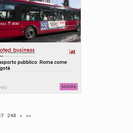
asporto pubblico: Roma come
gotà
Mobilità
NDO
47
248
»
»»