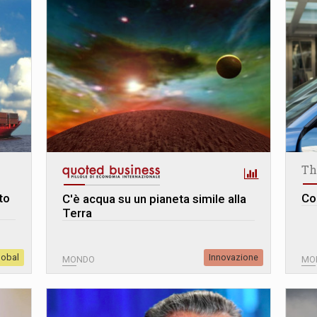
Th
to
Co
C'è acqua su un pianeta simile alla
Terra
lobal
Innovazione
MONDO
MO