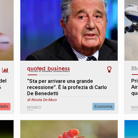
Bb
 del
Pri
“Sta per arrivare una grande
%
Ai
recessione”. È la profezia di Carlo
qua
De Benedetti
di Nicola De Muro
kills
Economia
MONDO
MO