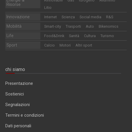
Energie &
Rinnovabili
Gas
Idrogeno
Alluminio
Risorse
Litio
Innovazione
Internet
Scienza
Social media
R&S
Mobilità
Smart-city
Trasporti
Auto
Bikenomics
Life
Food&Drink
Sanità
Cultura
Turismo
Sport
Calcio
Motori
Altri sport
chi siamo
Presentazione
Sostienici
Segnalazioni
Termini e condizioni
Dati personali