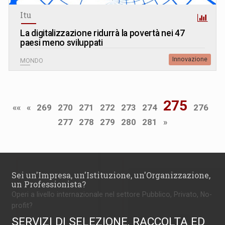
Itu
La digitalizzazione ridurrà la povertà nei 47
paesi meno sviluppati
Innovazione
MONDO
275
««
«
269
270
271
272
273
274
276
277
278
279
280
281
»
Sei un'Impresa, un'Istituzione, un'Organizzazione,
un Professionista?
Operi a livello internazionale nel settore Pubblico, Privato, No-
profit?
SERVIZI DI SELEZIONE, RACCOLTA ED