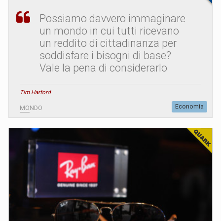
Possiamo davvero immaginare
un mondo in cui tutti ricevano
un reddito di cittadinanza per
soddisfare i bisogni di base?
Vale la pena di considerarlo
Tim Harford
Economia
MONDO