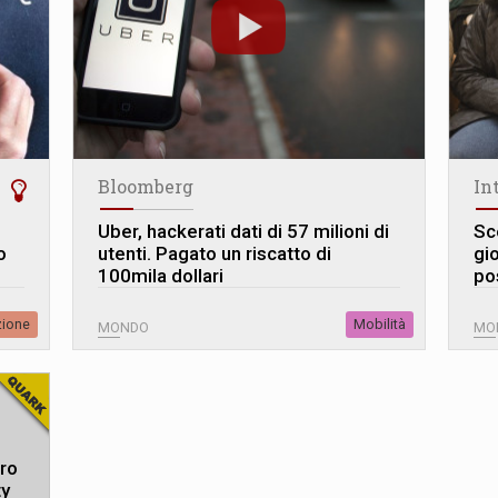
Bloomberg
In
Uber, hackerati dati di 57 milioni di
Sc
o
utenti. Pagato un riscatto di
gio
100mila dollari
po
zione
Mobilità
MONDO
MO
uro
ty