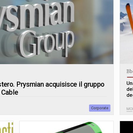
Bb
Un
estero. Prysmian acquisisce il gruppo
de
 Cable
de
Corporate
MO