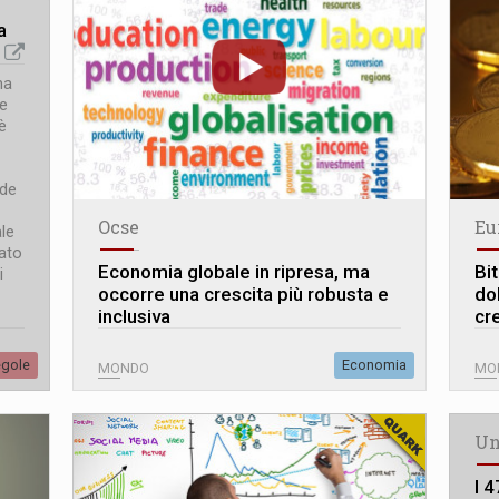
a
"
na
ne
è
nde
Ocse
Eu
ale
gato
Economia globale in ripresa, ma
Bit
i
occorre una crescita più robusta e
do
inclusiva
cr
egole
Economia
MONDO
MO
Un
I 