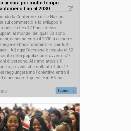
io ancora per molto tempo.
antomeno fino al 2030
ondo la Conferenza delle Nazioni
te sul commercio e lo sviluppo è
robabile che i 47 Paesi meno
luppati al mondo, dei quali 33 sono
icani, riescano entro il 2030 a disporre
energia elettrica "sostenibile" per tutti i
tadini. Ad oggi l'accesso è negato al 62
 cento della popolazione, ovvero 577
ioni di persone. Al ritmo attuale il
porto prevede che soltanto 4 dei 47
si raggiungeranno l'obiettivo entro il
0 e nessuno di questi è in Africa.
Economia
NDO