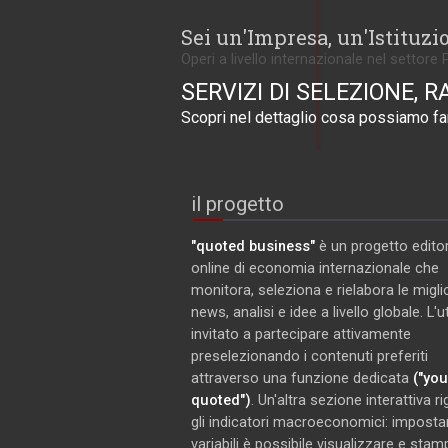
Sei un'Impresa, un'Istituzi
Operi a livello internazionale nel settore 
SERVIZI DI SELEZIONE, R
Scopri nel dettaglio cosa possiamo far
il progetto
"quoted business"
è un progetto editor
online di economia internazionale che
monitora, seleziona e rielabora le miglio
news, analisi e idee a livello globale. L'
invitato a partecipare attivamente
preselezionando i contenuti preferiti
attraverso una funzione dedicata
("you
quoted")
. Un'altra sezione interattiva r
gli indicatori macroeconomici: imposta
variabili è possibile visualizzare e stam