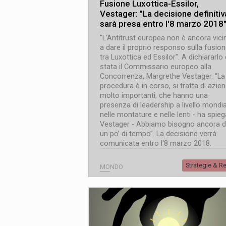
Fusione Luxottica-Essilor,
Vestager: "La decisione definitiv
sarà presa entro l'8 marzo 2018
"L‘Antitrust europea non è ancora vici
a dare il proprio responso sulla fusio
tra Luxottica ed Essilor". A dichiararlo 
stata il Commissario europeo alla
Concorrenza, Margrethe Vestager. “La
procedura è in corso, si tratta di azie
molto importanti, che hanno una
presenza di leadership a livello mondi
nelle montature e nelle lenti - ha spie
Vestager - Abbiamo bisogno ancora d
un po’ di tempo”. La decisione verrà
comunicata entro l'8 marzo 2018.
Strategie & R
MONDO