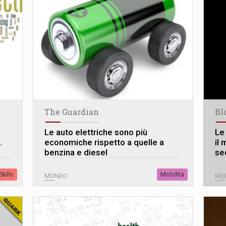
The Guardian
Bl
Le auto elettriche sono più
Le
.
economiche rispetto a quelle a
il 
benzina e diesel
se
kills
Mobilità
MONDO
MO