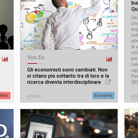
bu
Qu
Sec
Uni
imp
svi
afr
di 
cit
Vox Eu
per
mil
Gli economisti sono cambiati. Non
rap
si citano più soltanto tra di loro e la
Pae
ricerca diventa interdisciplinare
203
kills
Economia
MONDO
MO