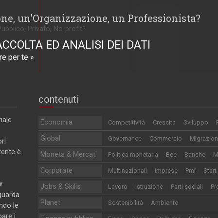
one, un'Organizzazione, un Professionista?
Pubblico, Privato, No-profit?
ACCOLTA ED ANALISI DEI DATI
e per te »
contenuti
iale
Economia
Competitività
Crescita
Sviluppo
Global
Governance
Commercio
Migrazion
ri
utente è
Moneta & Mercati
Politica monetaria
Bce
Banche
M
Corporate
Multinazionali
Imprese
Pmi
Start
r
Jobs & Skills
Lavoro
Istruzione
Parti sociali
Pr
iguarda
Planet
Sostenibilità
Ambiente
ndo le
pare i