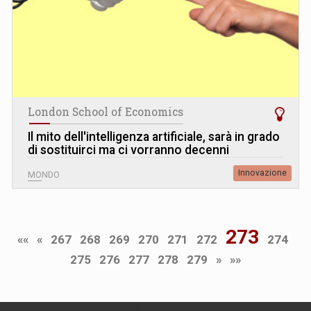
London School of Economics
Il mito dell'intelligenza artificiale, sarà in grado
di sostituirci ma ci vorranno decenni
Innovazione
MONDO
273
««
«
267
268
269
270
271
272
274
275
276
277
278
279
»
»»