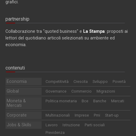
grafici.
partnership
Collaborazione tra "quoted business" e
La Stampa
: proposti ai
lettori del quotidiano articoli selezionati su ambiente ed
economia.
contenuti
Economia
Competitività
Crescita
Sviluppo
Povertà
Global
Governance
Commercio
Migrazioni
Moneta &
Politica monetaria
Bce
Banche
Mercati
Mercati
Corporate
Multinazionali
Imprese
Pmi
Start-up
Jobs & Skills
Lavoro
Istruzione
Parti sociali
Previdenza