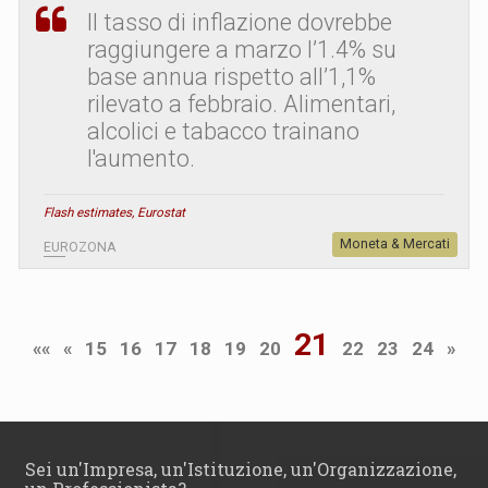
Il tasso di inflazione dovrebbe
raggiungere a marzo l’1.4% su
base annua rispetto all’1,1%
rilevato a febbraio. Alimentari,
alcolici e tabacco trainano
l'aumento.
Flash estimates, Eurostat
Moneta & Mercati
EUROZONA
21
««
«
15
16
17
18
19
20
22
23
24
»
Sei un'Impresa, un'Istituzione, un'Organizzazione,