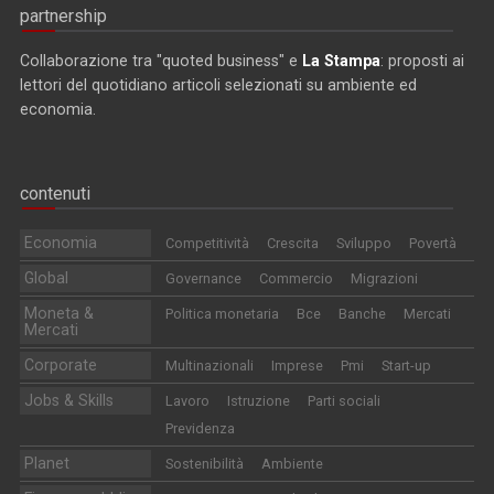
partnership
Collaborazione tra "quoted business" e
La Stampa
: proposti ai
lettori del quotidiano articoli selezionati su ambiente ed
economia.
contenuti
Economia
Competitività
Crescita
Sviluppo
Povertà
Global
Governance
Commercio
Migrazioni
Moneta &
Politica monetaria
Bce
Banche
Mercati
Mercati
Corporate
Multinazionali
Imprese
Pmi
Start-up
Jobs & Skills
Lavoro
Istruzione
Parti sociali
Previdenza
Planet
Sostenibilità
Ambiente