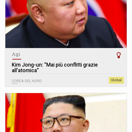
Agi
Kim Jong-un: “Mai più conflitti grazie
all’atomica”
Global
COREA DEL NORD