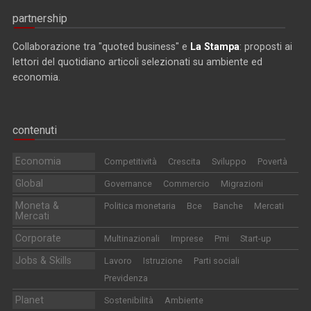
partnership
Collaborazione tra "quoted business" e
La Stampa
: proposti ai
lettori del quotidiano articoli selezionati su ambiente ed
economia.
contenuti
Economia
Competitività
Crescita
Sviluppo
Povertà
Global
Governance
Commercio
Migrazioni
Moneta &
Politica monetaria
Bce
Banche
Mercati
Mercati
Corporate
Multinazionali
Imprese
Pmi
Start-up
Jobs & Skills
Lavoro
Istruzione
Parti sociali
Previdenza
Planet
Sostenibilità
Ambiente