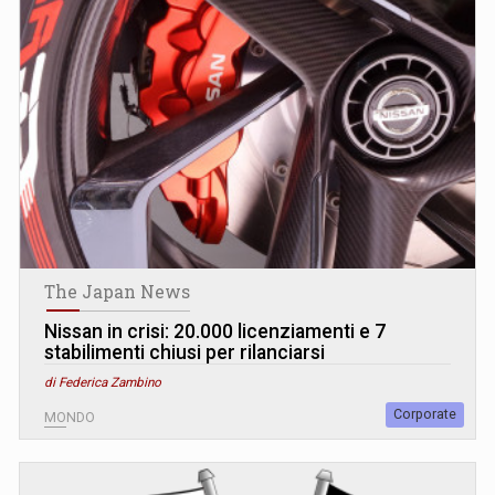
The Japan News
Nissan in crisi: 20.000 licenziamenti e 7
stabilimenti chiusi per rilanciarsi
di Federica Zambino
Corporate
MONDO