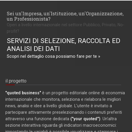
Sei un'Impresa, un'Istituzione, un'Organizzazione,
un Professionista?
Operi a livello internazionale nel settore Pubblico, Privato, No-
profit?
SERVIZI DI SELEZIONE, RACCOLTA ED
ANALISI DEI DATI
Scopri nel dettaglio cosa possiamo fare per te »
il progetto
"quoted business"
è un progetto editoriale online di economia
internazionale che monitora, seleziona e rielabora le migliori
news, analisi e idee a livello globale. L'utente è invitato a
partecipare attivamente preselezionando i contenuti preferiti
attraverso una funzione dedicata
("your quoted")
. Un'altra
sezione interattiva riguarda gli indicatori macroeconomici:
impostando le variabili è possibile visualizzare e stampare i