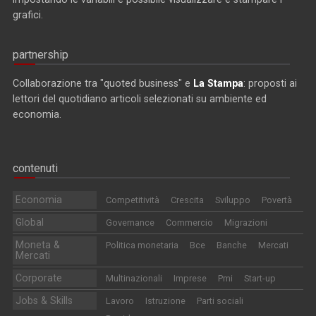
grafici.
partnership
Collaborazione tra "quoted business" e
La Stampa
: proposti ai
lettori del quotidiano articoli selezionati su ambiente ed
economia.
contenuti
Economia
Competitività
Crescita
Sviluppo
Povertà
Global
Governance
Commercio
Migrazioni
Moneta &
Politica monetaria
Bce
Banche
Mercati
Mercati
Corporate
Multinazionali
Imprese
Pmi
Start-up
Jobs & Skills
Lavoro
Istruzione
Parti sociali