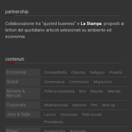
partnership
Collaborazione tra "quoted business" e
La Stampa
: proposti ai
lettori del quotidiano articoli selezionati su ambiente ed
economia.
contenuti
Economia
Competitività
Crescita
Sviluppo
Povertà
Global
Governance
Commercio
Migrazioni
Moneta &
Politica monetaria
Bce
Banche
Mercati
Mercati
Corporate
Multinazionali
Imprese
Pmi
Start-up
Jobs & Skills
Lavoro
Istruzione
Parti sociali
Previdenza
Planet
Sostenibilità
Ambiente