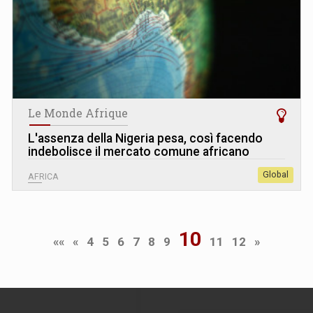
Le Monde Afrique
L
'
assenza della Nigeria pesa, così facendo
indebolisce il mercato comune africano
Global
AFRICA
10
««
«
4
5
6
7
8
9
11
12
»