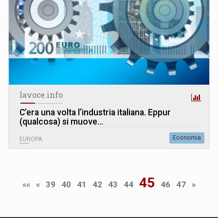
lavoce.info
C’era una volta l’industria italiana. Eppur
(qualcosa) si muove…
Economia
EUROPA
45
««
«
39
40
41
42
43
44
46
47
»