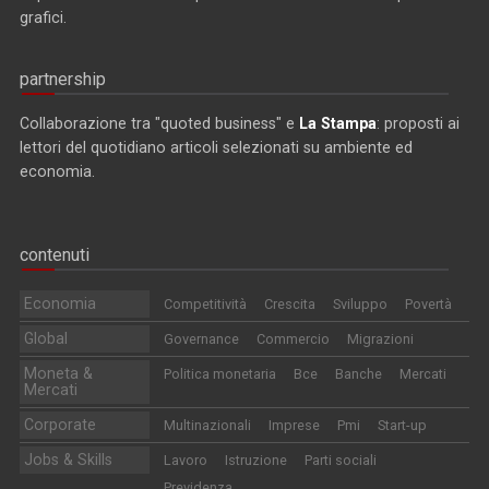
grafici.
partnership
Collaborazione tra "quoted business" e
La Stampa
: proposti ai
lettori del quotidiano articoli selezionati su ambiente ed
economia.
contenuti
Economia
Competitività
Crescita
Sviluppo
Povertà
Global
Governance
Commercio
Migrazioni
Moneta &
Politica monetaria
Bce
Banche
Mercati
Mercati
Corporate
Multinazionali
Imprese
Pmi
Start-up
Jobs & Skills
Lavoro
Istruzione
Parti sociali
Previdenza