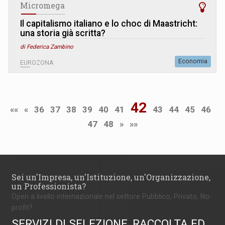
Micromega
Il capitalismo italiano e lo choc di Maastricht:
una storia già scritta?
di Federica Zambino
Economia
EUROZONA
42
««
«
36
37
38
39
40
41
43
44
45
46
47
48
»
»»
Sei un'Impresa, un'Istituzione, un'Organizzazione,
un Professionista?
Operi a livello internazionale nel settore Pubblico, Privato, No-
profit?
SERVIZI DI SELEZIONE, RACCOLTA ED