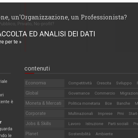
one, un'Organizzazione, un Professionista?
Pubblico, Privato, No-profit?
ACCOLTA ED ANALISI DEI DATI
e per te »
contenuti
iale
Economia
Competitività
Crescita
Sviluppo
Global
Governance
Commercio
Migrazion
ri
utente è
Moneta & Mercati
Politica monetaria
Bce
Banche
M
Corporate
Multinazionali
Imprese
Pmi
Start
r
Jobs & Skills
Lavoro
Istruzione
Parti sociali
Pr
iguarda
Planet
Sostenibilità
Ambiente
ndo le