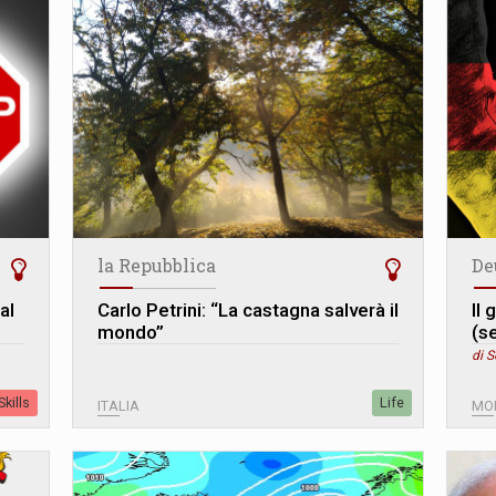
la Repubblica
De
al
Carlo Petrini: “La castagna salverà il
Il
mondo”
(s
di S
kills
Life
ITALIA
MO