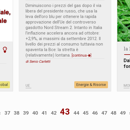
Diminuiscono i prezzi del gas dopo il via
libera del presidente russo, che usa la
leva dell’oro blu per ottenere la rapida
approvazione dell’Ue del controverso
gasdotto Nord Stream 2. Intanto in Italia
l’inflazione accelera ancora ad ottobre:
+2,9%, ai massimi da settembre 2012. Il
livello dei prezzi al consumo tuttavia non
la
spaventa la Bce: la stretta è
(relativamente) lontana.
[continua
]
Da
di Senio Carletti
fon
lobal
Energie & Risorse
UE
MO
43
«
37
38
39
40
41
42
44
45
46
47
48
49