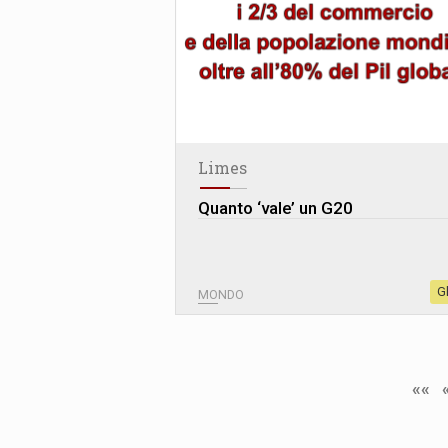
Limes
Quanto ‘vale’ un G20
G
MONDO
««