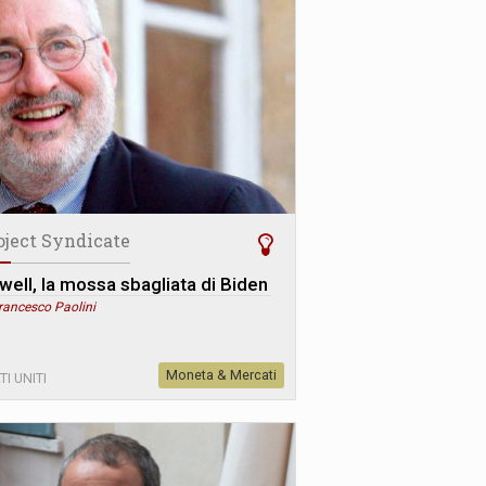
oject Syndicate
well, la mossa sbagliata di Biden
rancesco Paolini
Moneta & Mercati
TI UNITI