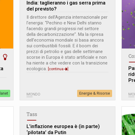
India: taglieranno i gas serra prima
del previsto?
Il direttore dell’Agenzia internazionale per
l’energia: “Pechino e New Delhi stanno
facendo grandi progressi nel settore
della decarbonizzazione”. Ma la ripresa
dell’economia mondiale si basa ancora
sui combustibili fossili. E il boom dei
prezzi di petrolio e gas delle settimane
Co
scorse in Europa è stato artificiale e non
ha niente a che vedere con la transizione
Pa
ta
ecologica.
[continua
]
rid
Pre
lanet
Energie & Risorse
MONDO
MO
Tass
L’inflazione europea è (in parte)
‘pilotata’ da Putin