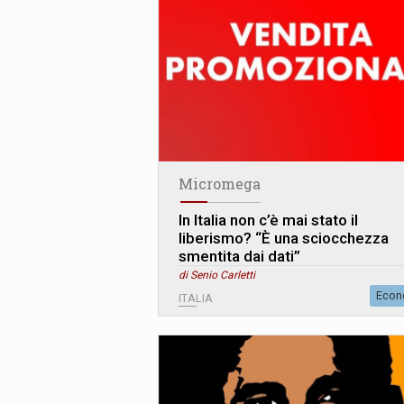
Micromega
In Italia non c’è mai stato il
liberismo? “È una sciocchezza
smentita dai dati”
di Senio Carletti
Econ
ITALIA