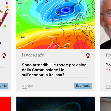
lavoce.info
Pr
Sono attendibili le rosee previsioni
Po
della Commissione Ue
di F
sull’economia italiana?
omia
Economia
MONDO
STA