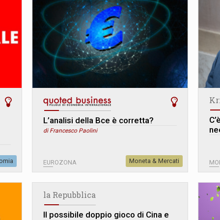
Kr
C’è
L’analisi della Bce è corretta?
ne
di Francesco Paolini
omia
Moneta & Mercati
EUROZONA
MO
la Repubblica
Il possibile doppio gioco di Cina e