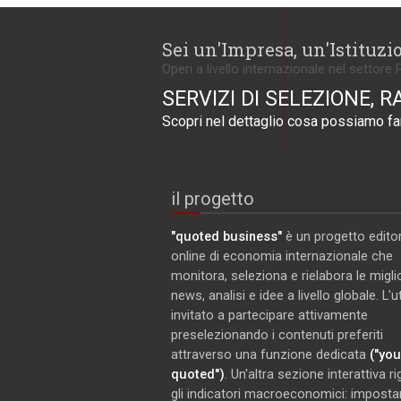
Sei un'Impresa, un'Istituzi
Operi a livello internazionale nel settore 
SERVIZI DI SELEZIONE, R
Scopri nel dettaglio cosa possiamo far
il progetto
"quoted business"
è un progetto editor
online di economia internazionale che
monitora, seleziona e rielabora le miglio
news, analisi e idee a livello globale. L'
invitato a partecipare attivamente
preselezionando i contenuti preferiti
attraverso una funzione dedicata
("you
quoted")
. Un'altra sezione interattiva r
gli indicatori macroeconomici: imposta