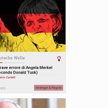
utsche Welle
 grave errore di Angela Merkel
econdo Donald Tusk)
enio Carletti
Strategie & Regole
NDO