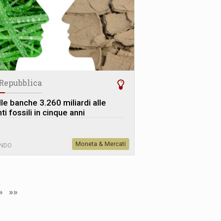
 Repubblica
lle banche 3.260 miliardi alle
ti fossili in cinque anni
Moneta & Mercati
NDO
»
»»