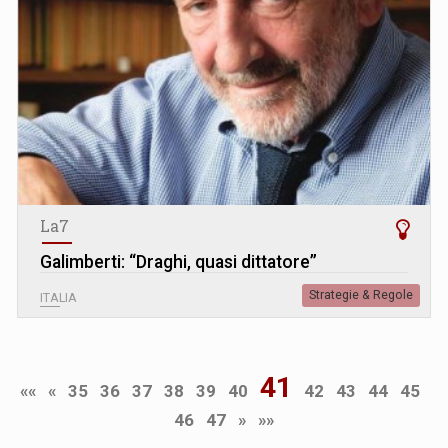
La7
Galimberti: “Draghi, quasi dittatore”
Strategie & Regole
ITALIA
41
««
«
35
36
37
38
39
40
42
43
44
45
46
47
»
»»