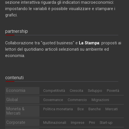
sezione interattiva riguarda gli indicatori macroeconomici:
impostando le variabili è possibile visualizzare e stampare i
grafici.
partnership
Collaborazione tra "quoted business" e
La Stampa
: proposti ai
lettori del quotidiano articoli selezionati su ambiente ed
economia.
contenuti
Economia
Competitività
Crescita
Sviluppo
Povertà
Global
Governance
Commercio
Migrazioni
Moneta &
Politica monetaria
Bce
Banche
Mercati
Mercati
Corporate
Multinazionali
Imprese
Pmi
Start-up