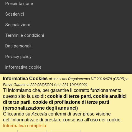
Presentazione
Sostienici
Segnalazioni
Termini e condizioni
Dati personali
Privacy policy
Informativa cookie
RSS feed
Informativa Cookies
ai sensi del Regolamento UE 2016/679 (GDPR) e
Provv. Garante n.229 08/05/2014 e n.231 10/06/2021
RSS Top News
Ti informiamo che, per garantire il corretto funzionamento,
questo sito fa uso di
: cookie di terze parti, cookie analitici
Contatti
di terze parti, cookie di profilazione di terze parti
(
personalizzazione degli annunci
)
Cliccando su
Accetta
confermi di aver preso visione
International Communication S.r.l. • P.IVA 14478081004 • Testata
dell'informativa e di prestare consenso all'uso dei cookie.
giornalistica n.191, reg. Tribunale di Roma del 14/12/2017
Informativa completa