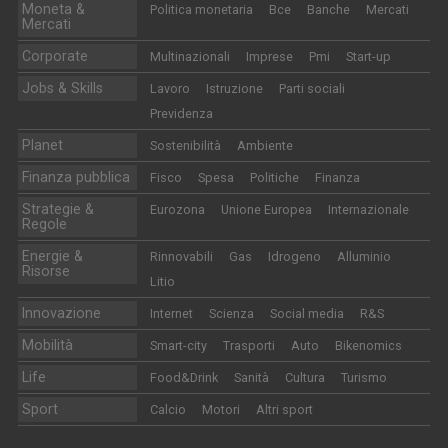
Moneta &
Politica monetaria
Bce
Banche
Mercati
Mercati
Corporate
Multinazionali
Imprese
Pmi
Start-up
Jobs & Skills
Lavoro
Istruzione
Parti sociali
Previdenza
Planet
Sostenibilità
Ambiente
Finanza pubblica
Fisco
Spesa
Politiche
Finanza
Strategie &
Eurozona
Unione Europea
Internazionale
Regole
Energie &
Rinnovabili
Gas
Idrogeno
Alluminio
Risorse
Litio
Innovazione
Internet
Scienza
Social media
R&S
Mobilità
Smart-city
Trasporti
Auto
Bikenomics
Life
Food&Drink
Sanità
Cultura
Turismo
Sport
Calcio
Motori
Altri sport