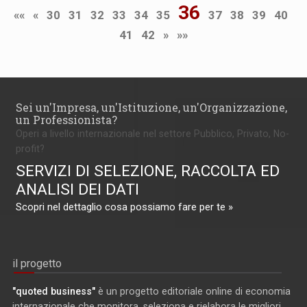
36
««
«
30
31
32
33
34
35
37
38
39
40
41
42
»
»»
Sei un'Impresa, un'Istituzione, un'Organizzazione,
un Professionista?
Operi a livello internazionale nel settore Pubblico, Privato, No-
profit?
SERVIZI DI SELEZIONE, RACCOLTA ED
ANALISI DEI DATI
Scopri nel dettaglio cosa possiamo fare per te »
il progetto
"quoted business"
è un progetto editoriale online di economia
internazionale che monitora, seleziona e rielabora le migliori