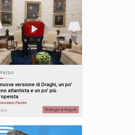
verno
 nuova versione di Draghi, un po’
no atlantista e un po’ più
ropeista
rancesco Paolini
Strategie & Regole
NDO