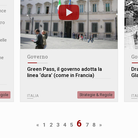
nce
tro
l
elle
Governo
Go
ne
Green Pass, il governo adotta la
Dra
linea ‘dura’ (come in Francia)
Gl
egole
Strategie & Regole
ITALIA
ITA
6
«
1
2
3
4
5
7
8
»