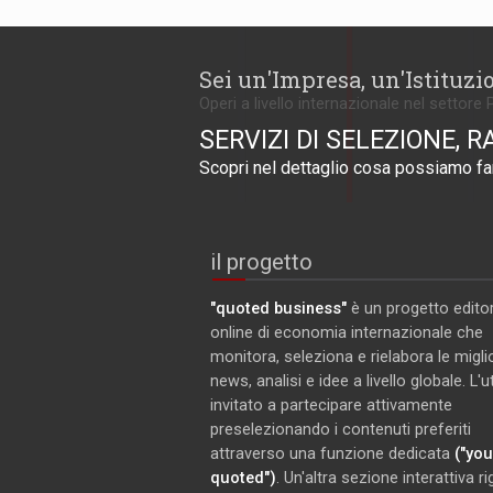
Sei un'Impresa, un'Istituzi
Operi a livello internazionale nel settore 
SERVIZI DI SELEZIONE, R
Scopri nel dettaglio cosa possiamo far
il progetto
"quoted business"
è un progetto editor
online di economia internazionale che
monitora, seleziona e rielabora le miglio
news, analisi e idee a livello globale. L'
invitato a partecipare attivamente
preselezionando i contenuti preferiti
attraverso una funzione dedicata
("you
quoted")
. Un'altra sezione interattiva r