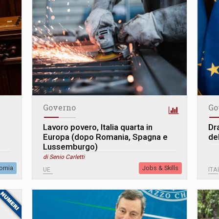
Governo
Go
Lavoro povero, Italia quarta in
Dr
Europa (dopo Romania, Spagna e
del
Lussemburgo)
di Senio Carletti
omia
Jobs & Skills
UE
ITA