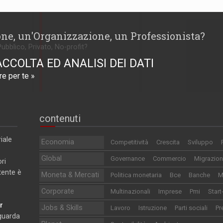
one, un'Organizzazione, un Professionista?
Pubblico, Privato, No-profit?
ACCOLTA ED ANALISI DEI DATI
e per te »
contenuti
iale
Economia
Competitività
Crescita
Sviluppo
Global
Governance
Commercio
Migrazion
ri
utente è
Moneta & Mercati
Politica monetaria
Bce
Banche
M
Corporate
Multinazionali
Imprese
Pmi
Start
r
Jobs & Skills
Lavoro
Istruzione
Parti sociali
Pr
iguarda