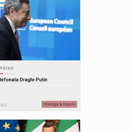
verno
lefonata Draghi-Putin
Strategie & Regole
NDO