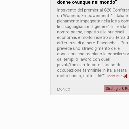
donne ovunque nel mondo”
Intervento del premier al G20 Confere
on Women's Empowerment: “L’Italia è
pienamente impegnata nella lotta con
le disuguaglianze di genere”. In realtà i
nostro paese, rispetto alle principali
economie, è molto indietro sul tema d
differenze di genere. E neanche il Pnrr
prevede uno stravolgimento delle
condizioni che regolano la conciliazio
dei tempi di lavoro con quelli
privati/familiari. Intanto il tasso di
occupazione femminile in Italia resta
molto basso, sotto il 55%.
[continua
]
Strategie & R
MONDO