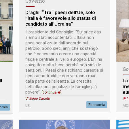
Governo
Draghi: “Tra i paesi dell’Ue, solo
l’Italia è favorevole allo status di
candidato all’Ucraina”
Il presidente del Consiglio: “Sul price cap
siamo stati accontentati. L’Italia non
esce penalizzata dall’accordo sul
petrolio. Sono dieci anni che sostengo
che è necessario creare una capacità
fiscale centrale a livello europeo. L’Eni ha
spiegato molto bene perché non viola le
Go
sanzioni. I Paesi che rischiano carestie si
sentiranno traditi e non verranno mai
Il
La
dalla parte dell’alleanza. La crescita
me
dell’inflazione penalizza le famiglie più
eu
povere”.
[continua
]
di F
di Senio Carletti
Economia
UE
MO
omia