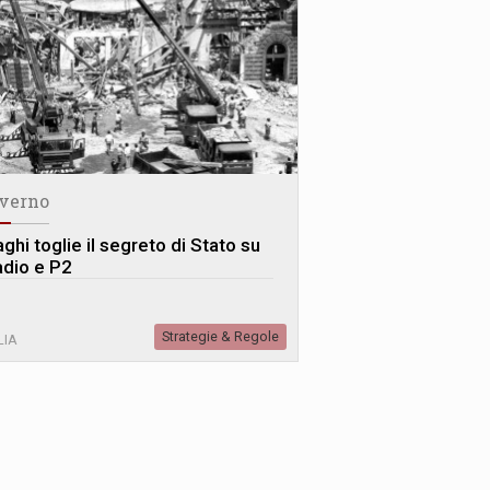
verno
ghi toglie il segreto di Stato su
adio e P2
Strategie & Regole
LIA