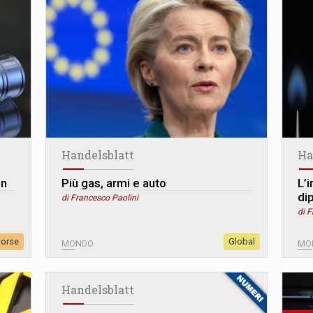
Handelsblatt
Ha
in
Più gas, armi e auto
L’
di
di Francesco Paolini
di F
sorse
Global
MONDO
MO
Handelsblatt