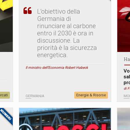
L’obiettivo della
Germania di
rinunciare al carbone
entro il 2030 è ora in
discussione. La
priorità è la sicurezza
energetica.
Ha
Il ministro dell’Economia Robert Habeck
Vo
sal
pr
di 
rcati
Energie & Risorse
GERMANIA
MO