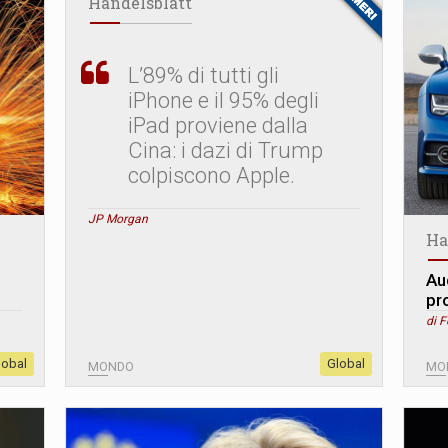
Handelsblatt
L’89% di tutti gli
iPhone e il 95% degli
iPad proviene dalla
Cina: i dazi di Trump
colpiscono Apple.
JP Morgan
Ha
Au
pr
di 
lobal
Global
MONDO
MO