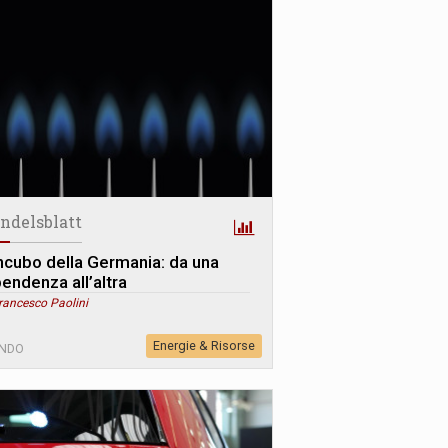
ndelsblatt
incubo della Germania: da una
pendenza all’altra
rancesco Paolini
Energie & Risorse
NDO