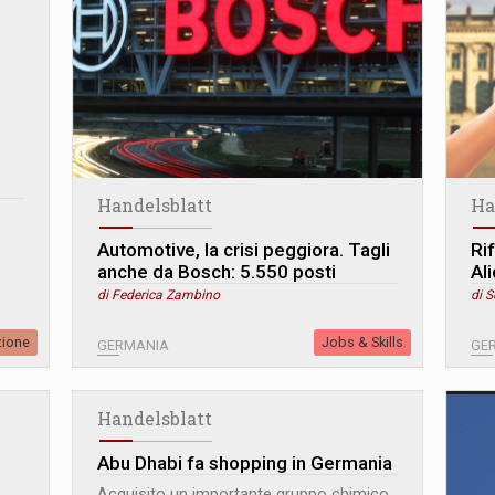
Handelsblatt
Ha
Automotive, la crisi peggiora. Tagli
Ri
anche da Bosch: 5.550 posti
Al
di Federica Zambino
di S
zione
Jobs & Skills
GERMANIA
GE
Handelsblatt
Abu Dhabi fa shopping in Germania
Acquisito un importante gruppo chimico.