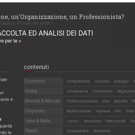
one, un'Organizzazione, un Professionista?
Pubblico, Privato, No-profit?
ACCOLTA ED ANALISI DEI DATI
e per te »
contenuti
iale
Economia
Competitività
Crescita
Sviluppo
Global
Governance
Commercio
Migrazion
ri
utente è
Moneta & Mercati
Politica monetaria
Bce
Banche
M
Corporate
Multinazionali
Imprese
Pmi
Start
r
Jobs & Skills
Lavoro
Istruzione
Parti sociali
Pr
iguarda
Planet
Sostenibilità
Ambiente
ndo le