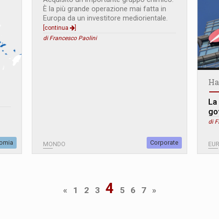
È la più grande operazione mai fatta in
Europa da un investitore mediorientale.
[continua
]
di Francesco Paolini
Ha
La
go
di F
omia
Corporate
MONDO
EU
4
«
1
2
3
5
6
7
»