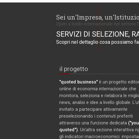
Sei un'Impresa, un'Istituzi
Operi a livello internazionale nel settore 
SERVIZI DI SELEZIONE, R
Scopri nel dettaglio cosa possiamo far
il progetto
"quoted business"
è un progetto editor
online di economia internazionale che
monitora, seleziona e rielabora le miglio
news, analisi e idee a livello globale. L'
invitato a partecipare attivamente
preselezionando i contenuti preferiti
attraverso una funzione dedicata
("you
quoted")
. Un'altra sezione interattiva r
gli indicatori macroeconomici: imposta