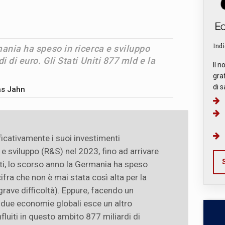
Indi
ania ha speso in ricerca e sviluppo
i di euro. Gli Stati Uniti 877 mld e la
Il n
graf
di s
as Jahn
cativamente i suoi investimenti
e sviluppo (R&S) nel 2023, fino ad arrivare
S
luti, lo scorso anno la Germania ha speso
ifra che non è mai stata così alta per la
rave difficoltà). Eppure, facendo un
 due economie globali esce un altro
fluiti in questo ambito 877 miliardi di