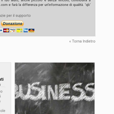
, il tuo aiuto, anche piccolo e senza vincolo, contribuirà a
com e farà la differenza per un'informazione di qualità. 'qb'
zie per il supporto
« Torna Indietro
ti
a
lo
i
a
bole