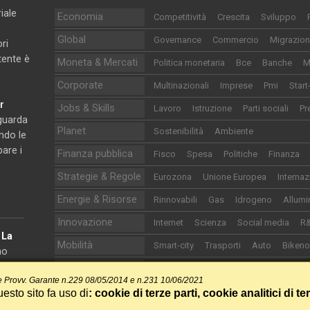
iale
Economia
Competitività
Crescita
Sviluppo
Global
Governance
Commercio
Migrazion
ri
utente è
Moneta & Mercati
Politica monetaria
Bce
Banche
M
Corporate
Multinazionali
Imprese
Pmi
Start
r
Jobs & Skills
Lavoro
Istruzione
Parti sociali
Pr
iguarda
Planet
Sostenibilità
Ambiente
ndo le
pare i
Finanza pubblica
Fisco
Spesa
Politiche
Finanza
Strategie & Regole
Eurozona
Unione Europea
Internaz
Energie & Risorse
Rinnovabili
Gas
Idrogeno
Allumi
Innovazione
Internet
Scienza
Social media
R
e
La
Mobilità
Smart-city
Trasporti
Auto
Biken
no
onomia.
Life
Food&Drink
Sanità
Cultura
Turi
 Provv. Garante n.229 08/05/2014 e n.231 10/06/2021
Sport
Calcio
Motori
Altri sport
esto sito fa uso di
: cookie di terze parti, cookie analitici di te