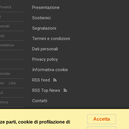
Povertà
Presentazione
i
Sostienici
ercati
Segnalazioni
-up
Termini e condizioni
evidenza
Dati personali
Privacy policy
Informativa cookie
ionale
RSS feed
nio
Litio
RSS Top News
&S
Contatti
omics
smo
Accetta
rze parti, cookie di profilazione di