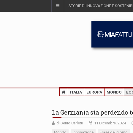
STORIE DI INNOVAZIONE E SOSTENIBI
ITALIA
EUROPA
MONDO
EC
La Germania sta perdendo t
di Senio Carletti
11 Dicembre, 2024
Mondo
Innovazione
Frase del giorno