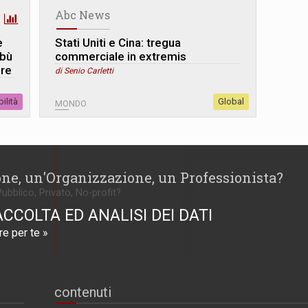
Abc News
e
Stati Uniti e Cina: tregua
abù
commerciale in extremis
ere
di Senio Carletti
ilità
Global
MONDO
one, un'Organizzazione, un Professionista?
Pubblico, Privato, No-profit?
ACCOLTA ED ANALISI DEI DATI
e per te »
contenuti