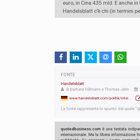
euro, in Cina 435 mld. E anche in
Handelsblatt c’è chi (in termini p
FONTE
Handelsblatt
di Barbara Gillmann e Thomas Jahn
www.handelsblatt.com/politik/international/innovation-verliert-deutschland-bei-der-forschung-den-anschluss/100092801.html
La fonte rappresenta lo spunto dal quale "qb"
quotedbusiness.com
è una testata indipe
internazionale. Ma la libera informazione 