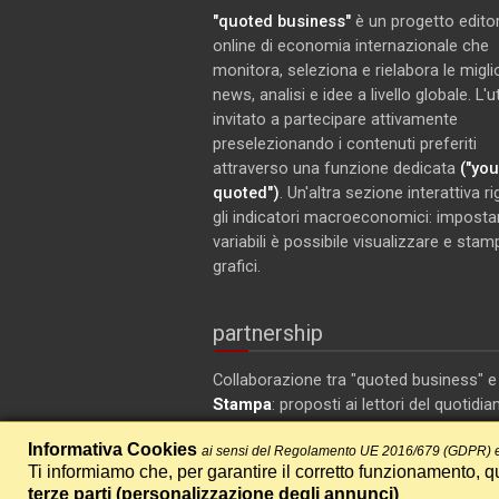
"quoted business"
è un progetto editor
online di economia internazionale che
monitora, seleziona e rielabora le miglio
news, analisi e idee a livello globale. L'
invitato a partecipare attivamente
preselezionando i contenuti preferiti
attraverso una funzione dedicata
("you
quoted")
. Un'altra sezione interattiva r
gli indicatori macroeconomici: imposta
variabili è possibile visualizzare e stam
grafici.
partnership
Collaborazione tra "quoted business" 
Stampa
: proposti ai lettori del quotidia
articoli selezionati su ambiente ed ec
Informativa Cookies
ai sensi del Regolamento UE 2016/679 (GDPR) e
Ti informiamo che, per garantire il corretto funzionamento, qu
terze parti (
personalizzazione degli annunci
)