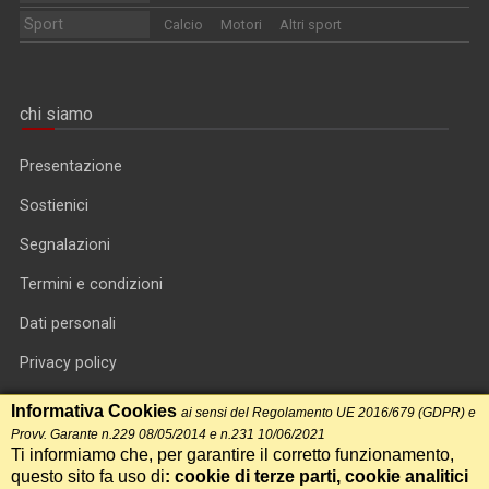
Sport
Calcio
Motori
Altri sport
chi siamo
Presentazione
Sostienici
Segnalazioni
Termini e condizioni
Dati personali
Privacy policy
Informativa cookie
Informativa Cookies
ai sensi del Regolamento UE 2016/679 (GDPR) e
Provv. Garante n.229 08/05/2014 e n.231 10/06/2021
RSS feed
Ti informiamo che, per garantire il corretto funzionamento,
questo sito fa uso di
: cookie di terze parti, cookie analitici
RSS Top News