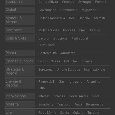
Economia
Competitività
Crescita
Sviluppo
Povertà
Global
Governance
Commercio
Migrazioni
Moneta &
Politica monetaria
Bce
Banche
Mercati
Mercati
Corporate
Multinazionali
Imprese
Pmi
Start-up
Jobs & Skills
Lavoro
Istruzione
Parti sociali
Previdenza
Planet
Sostenibilità
Ambiente
Finanza pubblica
Fisco
Spesa
Politiche
Finanza
Strategie &
Eurozona
Unione Europea
Internazionale
Regole
Energie &
Rinnovabili
Gas
Idrogeno
Alluminio
Risorse
Litio
Innovazione
Internet
Scienza
Social media
R&S
Mobilità
Smart-city
Trasporti
Auto
Bikenomics
Life
Food&Drink
Sanità
Cultura
Turismo