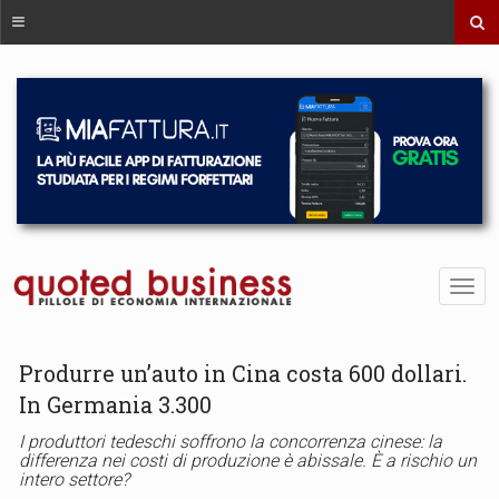
Produrre un’auto in Cina costa 600 dollari.
In Germania 3.300
I produttori tedeschi soffrono la concorrenza cinese: la
differenza nei costi di produzione è abissale. È a rischio un
intero settore?