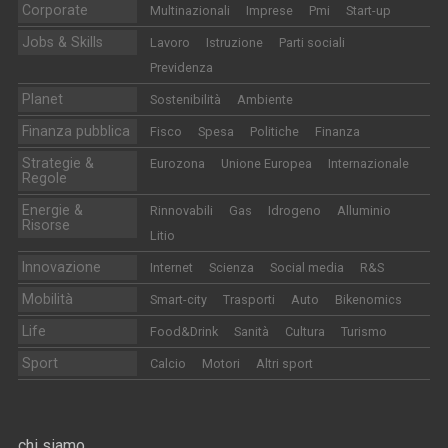
Corporate
Multinazionali
Imprese
Pmi
Start-up
Jobs & Skills
Lavoro
Istruzione
Parti sociali
Previdenza
Planet
Sostenibilità
Ambiente
Finanza pubblica
Fisco
Spesa
Politiche
Finanza
Strategie &
Eurozona
Unione Europea
Internazionale
Regole
Energie &
Rinnovabili
Gas
Idrogeno
Alluminio
Risorse
Litio
Innovazione
Internet
Scienza
Social media
R&S
Mobilità
Smart-city
Trasporti
Auto
Bikenomics
Life
Food&Drink
Sanità
Cultura
Turismo
Sport
Calcio
Motori
Altri sport
chi siamo