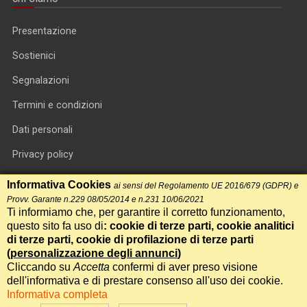
Presentazione
Sostienici
Segnalazioni
Termini e condizioni
Dati personali
Privacy policy
Informativa cookie
Informativa Cookies
ai sensi del Regolamento UE 2016/679 (GDPR) e
Provv. Garante n.229 08/05/2014 e n.231 10/06/2021
RSS feed
Ti informiamo che, per garantire il corretto funzionamento,
questo sito fa uso di
: cookie di terze parti, cookie analitici
RSS Top News
di terze parti, cookie di profilazione di terze parti
Contatti
(
personalizzazione degli annunci
)
Cliccando su
Accetta
confermi di aver preso visione
dell'informativa e di prestare consenso all'uso dei cookie.
International Communication S.r.l. • P.IVA 14478081004 • Testata
Informativa completa