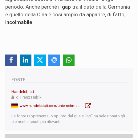
periodo. Anche perché il
gap
tra il dato della Germania
e quello della Cina è così ampio da apparire, di fatto,
incolmabile
.
FONTE
Handelsblatt
di Franz Hubik
www.handelsblatt.com/unternehmen/industrie-autobau-in-deutschland-bis-zu-7800-dollar-teurer-als-in-china/100126150.html
La fonte rappresenta lo spunto dal quale "qb" ha selezionato gli
elementi ritenuti più rilevanti.