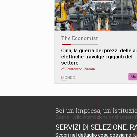
The Economist
Cina, la guerra dei prezzi delle a
elettriche travolge i giganti del
settore
di Francesco Paolini
Mob
MONDO
Sei un'Impresa, un'Istituzi
Operi a livello internazionale nel settore 
SERVIZI DI SELEZIONE, R
Scopri nel dettaglio cosa possiamo far