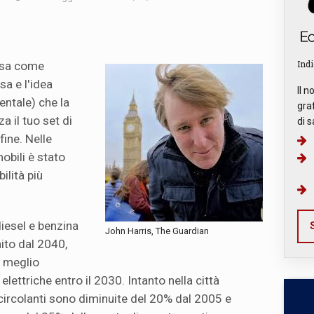
Indi
tesa come
sa e l'idea
Il n
ntale) che la
graf
a il tuo set di
di s
fine. Nelle
mobili è stato
ilità più
diesel e benzina
S
John Harris, The Guardian
ito dal 2040,
a meglio
elettriche entro il 2030. Intanto nella città
 circolanti sono diminuite del 20% dal 2005 e