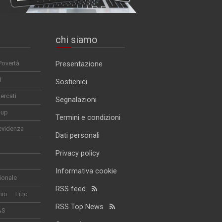
chi siamo
Povertà
Presentazione
i
Sostienici
ercati
Segnalazioni
-up
Termini e condizioni
evidenza
Dati personali
Privacy policy
Informativa cookie
ionale
RSS feed
nio
Litio
RSS Top News
&S