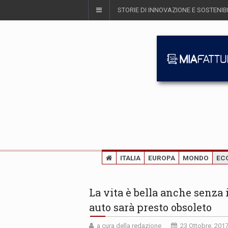
STORIE DI INNOVAZIONE E SOSTENIBI
ITALIA
EUROPA
MONDO
EC
La vita è bella anche senza
auto sarà presto obsoleto
a cura della redazione
23 Ottobre, 201