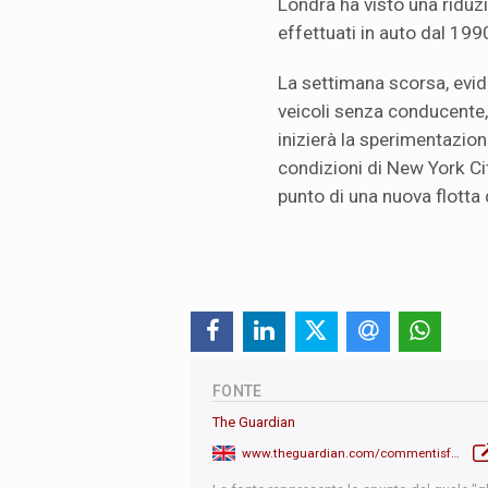
Londra ha visto una riduz
effettuati in auto dal 199
La settimana scorsa, evid
veicoli senza conducente
inizierà la sperimentazio
condizioni di New York Cit
punto di una nuova flotta 
FONTE
The Guardian
www.theguardian.com/commentisfree/2017/oct/23/owning-car-thing-of-the-past-cities-utopian-vision