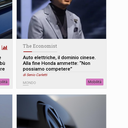
The Economist
e
Auto elettriche, il dominio cinese.
abù
Alla fine Honda ammette: “Non
ere
possiamo competere”
di Senio Carletti
ilità
Mobilità
MONDO