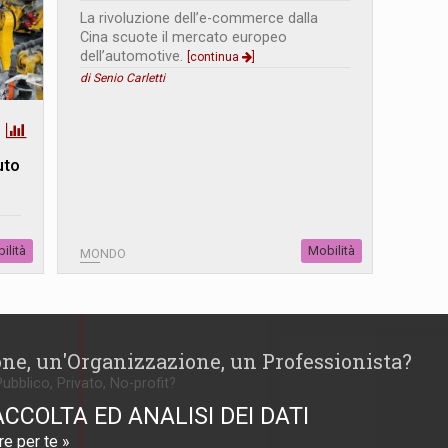
La rivoluzione dell’e-commerce dalla
Cina scuote il mercato europeo
dell’automotive.
[continua
]
di Senio Carletti
uto
ilità
Mobilità
MONDO
one, un'Organizzazione, un Professionista?
Pubblico, Privato, No-profit?
ACCOLTA ED ANALISI DEI DATI
e per te »