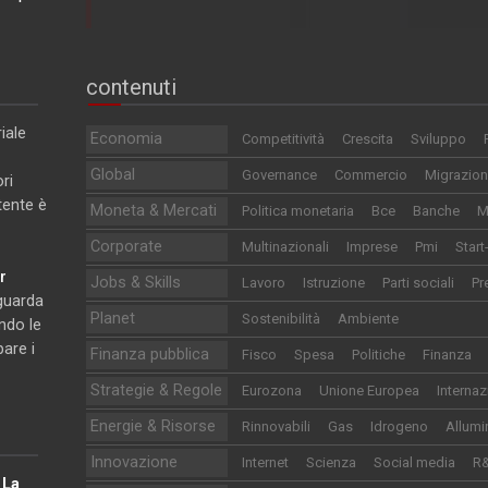
contenuti
iale
Economia
Competitività
Crescita
Sviluppo
Global
Governance
Commercio
Migrazion
ri
utente è
Moneta & Mercati
Politica monetaria
Bce
Banche
M
Corporate
Multinazionali
Imprese
Pmi
Start
r
Jobs & Skills
Lavoro
Istruzione
Parti sociali
Pr
iguarda
Planet
Sostenibilità
Ambiente
ndo le
pare i
Finanza pubblica
Fisco
Spesa
Politiche
Finanza
Strategie & Regole
Eurozona
Unione Europea
Internaz
Energie & Risorse
Rinnovabili
Gas
Idrogeno
Allumi
Innovazione
Internet
Scienza
Social media
R
e
La