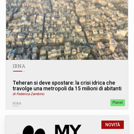
IRNA
Teheran si deve spostare: la crisi idrica che
travolge una metropoli da 15 milioni di abitanti
di Federica Zambino
Planet
IRAN
NOVITÀ