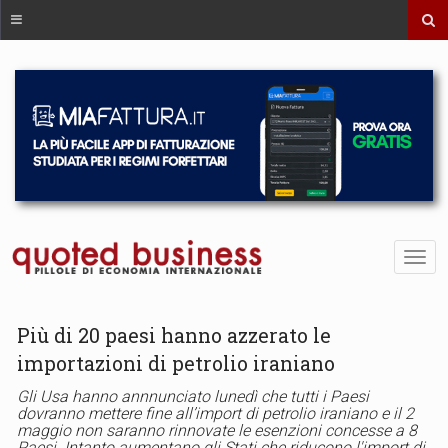
Più di 20 paesi hanno azzerato le
importazioni di petrolio iraniano
Gli Usa hanno annnunciato lunedì che tutti i Paesi
dovranno mettere fine all’import di petrolio iraniano e il 2
maggio non saranno rinnovate le esenzioni concesse a 8
Paesi. Intanto aumentano gli Stati che riducono l'import di