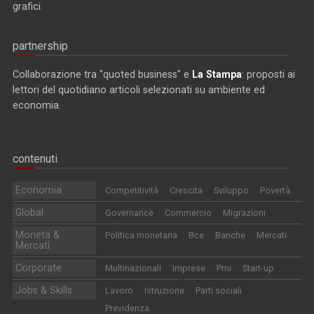
grafici.
partnership
Collaborazione tra "quoted business" e
La Stampa
: proposti ai
lettori del quotidiano articoli selezionati su ambiente ed
economia.
contenuti
Economia
Competitività
Crescita
Sviluppo
Povertà
Global
Governance
Commercio
Migrazioni
Moneta &
Politica monetaria
Bce
Banche
Mercati
Mercati
Corporate
Multinazionali
Imprese
Pmi
Start-up
Jobs & Skills
Lavoro
Istruzione
Parti sociali
Previdenza