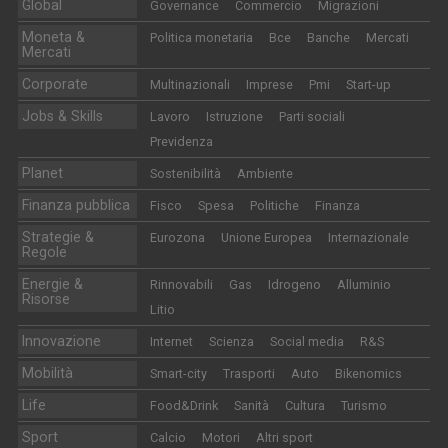
Global
Governance
Commercio
Migrazioni
Moneta &
Politica monetaria
Bce
Banche
Mercati
Mercati
Corporate
Multinazionali
Imprese
Pmi
Start-up
Jobs & Skills
Lavoro
Istruzione
Parti sociali
Previdenza
Planet
Sostenibilità
Ambiente
Finanza pubblica
Fisco
Spesa
Politiche
Finanza
Strategie &
Eurozona
Unione Europea
Internazionale
Regole
Energie &
Rinnovabili
Gas
Idrogeno
Alluminio
Risorse
Litio
Innovazione
Internet
Scienza
Social media
R&S
Mobilità
Smart-city
Trasporti
Auto
Bikenomics
Life
Food&Drink
Sanità
Cultura
Turismo
Sport
Calcio
Motori
Altri sport