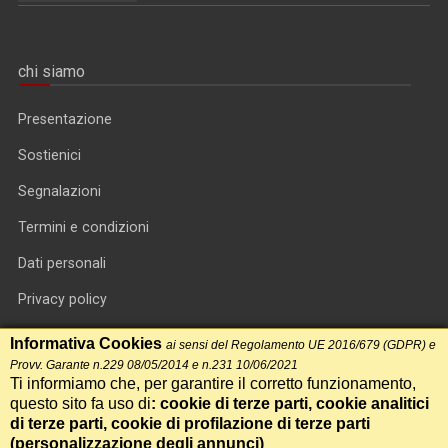
chi siamo
Presentazione
Sostienici
Segnalazioni
Termini e condizioni
Dati personali
Privacy policy
Informativa cookie
Informativa Cookies
ai sensi del Regolamento UE 2016/679 (GDPR) e
Provv. Garante n.229 08/05/2014 e n.231 10/06/2021
RSS feed
Ti informiamo che, per garantire il corretto funzionamento,
questo sito fa uso di
: cookie di terze parti, cookie analitici
RSS Top News
di terze parti, cookie di profilazione di terze parti
Contatti
(
personalizzazione degli annunci
)