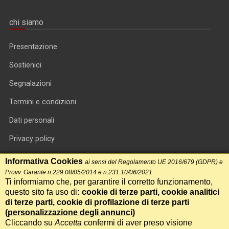
chi siamo
Presentazione
Sostienici
Segnalazioni
Termini e condizioni
Dati personali
Privacy policy
Informativa cookie
Informativa Cookies
ai sensi del Regolamento UE 2016/679 (GDPR) e
Provv. Garante n.229 08/05/2014 e n.231 10/06/2021
RSS feed
Ti informiamo che, per garantire il corretto funzionamento,
questo sito fa uso di
: cookie di terze parti, cookie analitici
RSS Top News
di terze parti, cookie di profilazione di terze parti
Contatti
(
personalizzazione degli annunci
)
Cliccando su
Accetta
confermi di aver preso visione