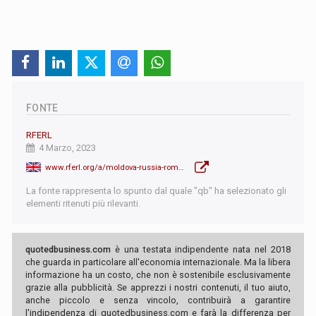
FONTE
RFERL
4 Marzo, 2023
www.rferl.org/a/moldova-russia-romanian-language-bill-parliament/32298099.html
La fonte rappresenta lo spunto dal quale "qb" ha selezionato gli
elementi ritenuti più rilevanti.
quotedbusiness.com
è una testata indipendente nata nel 2018
che guarda in particolare all'economia internazionale. Ma la libera
informazione ha un costo, che non è sostenibile esclusivamente
grazie alla pubblicità. Se apprezzi i nostri contenuti, il tuo aiuto,
anche piccolo e senza vincolo, contribuirà a garantire
l'indipendenza di quotedbusiness.com e farà la differenza per