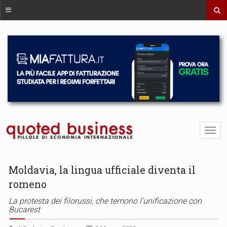
Moldavia, la lingua ufficiale diventa il
romeno
La protesta dei filorussi, che temono l’unificazione con
Bucarest