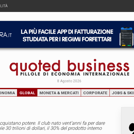
LITÀ
8 Agosto 2026
ONOMIA
GLOBAL
MONETA & MERCATI
CORPORATE
JOBS & SKI
acquistano potere. Il club nato vent’anni fa per dare
30 trilioni di dollari, il 30% del prodotto interno