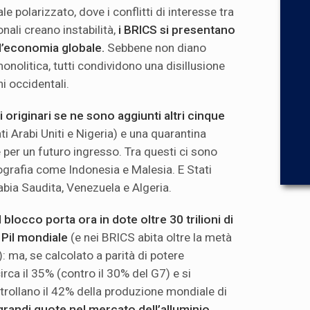
e polarizzato, dove i conflitti di interesse tra
nali creano instabilità,
i BRICS si presentano
l’economia globale.
Sebbene non diano
nolitica, tutti condividono una disillusione
i occidentali.
originari se ne sono aggiunti altri cinque
rati Arabi Uniti e Nigeria) e una quarantina
per un futuro ingresso. Tra questi ci sono
grafia come Indonesia e Malesia. E Stati
abia Saudita, Venezuela e Algeria.
l blocco porta ora in dote oltre 30 trilioni di
l Pil mondiale
(e nei BRICS abita oltre la metà
: ma, se calcolato a parità di potere
circa il 35% (contro il 30% del G7) e si
trollano il 42% della produzione mondiale di
grandi quote nel mercato dell’alluminio,