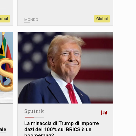
lobal
Global
MONDO
Sputnik
La minaccia di Trump di imporre
ale
dazi del 100% sui BRICS è un
boomerang?