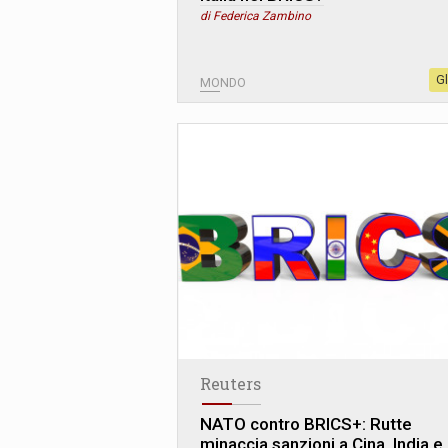
di Federica Zambino
G
MONDO
Reuters
NATO contro BRICS+: Rutte
minaccia sanzioni a Cina, India e