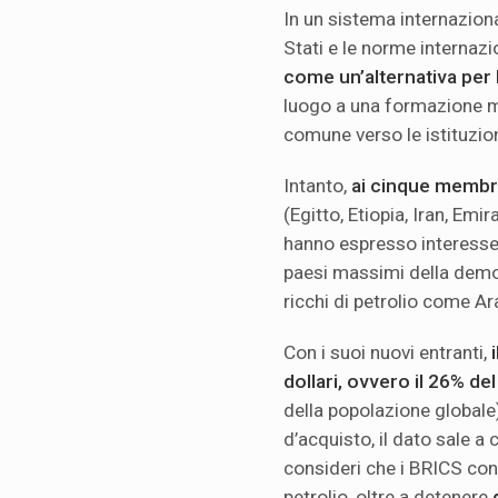
In un sistema internazional
Stati e le norme internazio
come un’alternativa per 
luogo a una formazione mo
comune verso le istituzion
Intanto,
ai cinque membri 
(Egitto, Etiopia, Iran, Emi
hanno espresso interesse 
paesi massimi della demo
ricchi di petrolio come Ar
Con i suoi nuovi entranti,
i
dollari, ovvero il 26% de
della popolazione globale)
d’acquisto, il dato sale a 
consideri che i BRICS con
petrolio, oltre a detenere