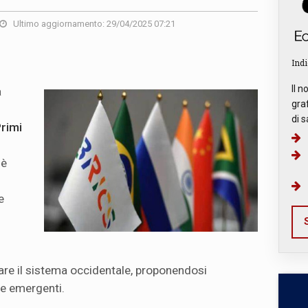
Ultimo aggiornamento: 29/04/2025 07:21
Indi
Il n
a
graf
di s
Primi
 è
e
S
are il sistema occidentale, proponendosi
e emergenti.