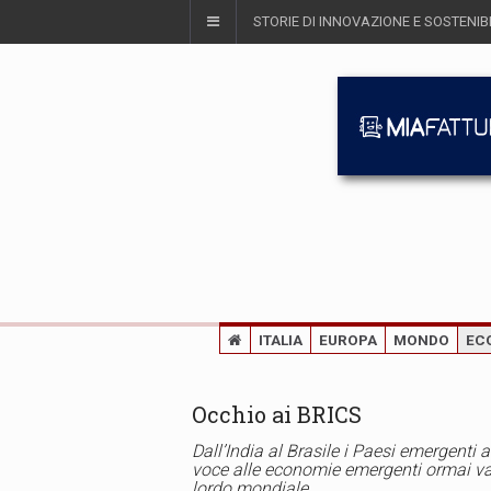
STORIE DI INNOVAZIONE E SOSTENIBI
ITALIA
EUROPA
MONDO
EC
Occhio ai BRICS
Dall’India al Brasile i Paesi emergenti 
voce alle economie emergenti ormai vale 
lordo mondiale