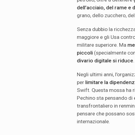
dell’acciaio, del rame e de
grano, dello zucchero, del
Senza dubbio la ricchezza
maggiore e gli Usa contr
militare superiore. Ma
men
piccoli
(specialmente co
divario digitale si riduce
.
Negli ultimi anni, l’organ
per
limitare la dipendenz
Swift. Questa mossa ha rid
Pechino sta pensando di 
transfrontaliero in renminb
pensare che possano sostit
internazionale.