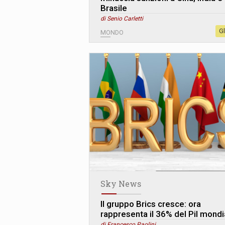
Brasile
di Senio Carletti
G
MONDO
Sky News
Il gruppo Brics cresce: ora
rappresenta il 36% del Pil mondi
di Francesco Paolini