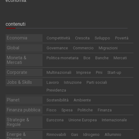
economia.
contenuti
Economia
Competitività
Crescita
Sviluppo
Povertà
Global
Governance
Commercio
Migrazioni
Moneta &
Politica monetaria
Bce
Banche
Mercati
Mercati
Corporate
Multinazionali
Imprese
Pmi
Start-up
Jobs & Skills
Lavoro
Istruzione
Parti sociali
Previdenza
Planet
Sostenibilità
Ambiente
Finanza pubblica
Fisco
Spesa
Politiche
Finanza
Strategie &
Eurozona
Unione Europea
Internazionale
Regole
Energie &
Rinnovabili
Gas
Idrogeno
Alluminio
Risorse