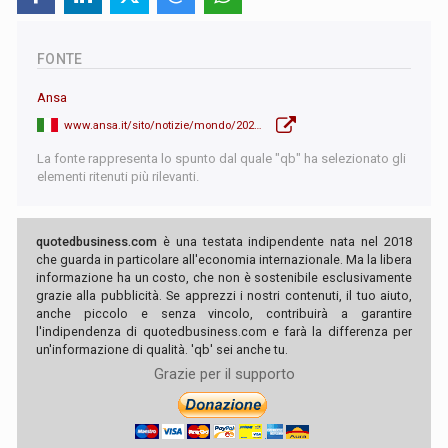
FONTE
Ansa
www.ansa.it/sito/notizie/mondo/2025/09/19/in-corso-la-telefonata-fra-trump-e-xi_fef80efc-c984-49ff-a331-1bea8d3ab106.html
La fonte rappresenta lo spunto dal quale "qb" ha selezionato gli
elementi ritenuti più rilevanti.
quotedbusiness.com
è una testata indipendente nata nel 2018
che guarda in particolare all'economia internazionale. Ma la libera
informazione ha un costo, che non è sostenibile esclusivamente
grazie alla pubblicità. Se apprezzi i nostri contenuti, il tuo aiuto,
anche piccolo e senza vincolo, contribuirà a garantire
l'indipendenza di quotedbusiness.com e farà la differenza per
un'informazione di qualità. 'qb' sei anche tu.
Grazie per il supporto