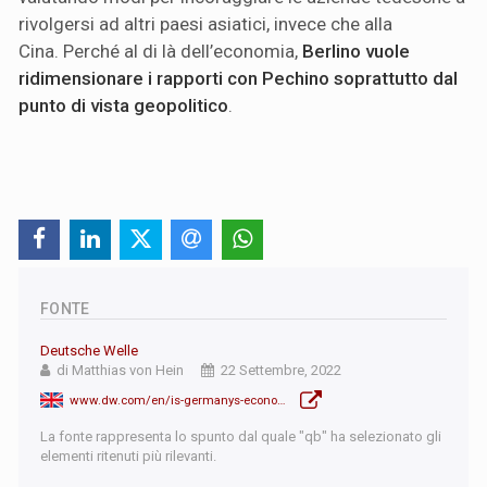
rivolgersi ad altri paesi asiatici, invece che alla
Cina. Perché al di là dell’economia,
Berlino vuole
ridimensionare i rapporti con Pechino soprattutto dal
punto di vista geopolitico
.
FONTE
Deutsche Welle
di Matthias von Hein
22 Settembre, 2022
www.dw.com/en/is-germanys-economy-too-dependent-on-china/a-63209592
La fonte rappresenta lo spunto dal quale "qb" ha selezionato gli
elementi ritenuti più rilevanti.