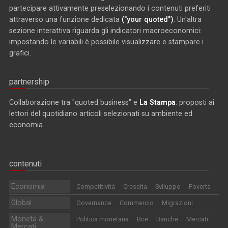
partecipare attivamente preselezionando i contenuti preferiti
attraverso una funzione dedicata
("your quoted")
. Un'altra
sezione interattiva riguarda gli indicatori macroeconomici:
impostando le variabili è possibile visualizzare e stampare i
grafici.
partnership
Collaborazione tra "quoted business" e
La Stampa
: proposti ai
lettori del quotidiano articoli selezionati su ambiente ed
economia.
contenuti
Economia
Competitività
Crescita
Sviluppo
Povertà
Global
Governance
Commercio
Migrazioni
Moneta &
Politica monetaria
Bce
Banche
Mercati
Mercati