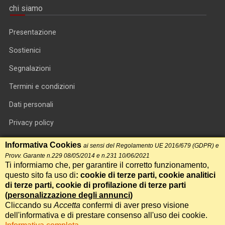
chi siamo
Presentazione
Sostienici
Segnalazioni
Termini e condizioni
Dati personali
Privacy policy
Informativa cookie
Informativa Cookies
ai sensi del Regolamento UE 2016/679 (GDPR) e
Provv. Garante n.229 08/05/2014 e n.231 10/06/2021
RSS feed
Ti informiamo che, per garantire il corretto funzionamento,
questo sito fa uso di
: cookie di terze parti, cookie analitici
RSS Top News
di terze parti, cookie di profilazione di terze parti
Contatti
(
personalizzazione degli annunci
)
Cliccando su
Accetta
confermi di aver preso visione
dell'informativa e di prestare consenso all'uso dei cookie.
International Communication S.r.l. • P.IVA 14478081004 • Testata