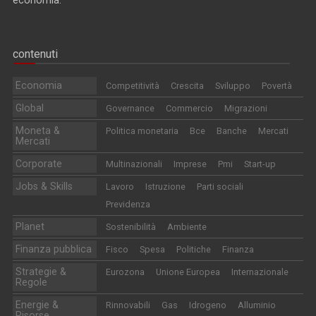
contenuti
Economia
Competitività
Crescita
Sviluppo
Povertà
Global
Governance
Commercio
Migrazioni
Moneta &
Politica monetaria
Bce
Banche
Mercati
Mercati
Corporate
Multinazionali
Imprese
Pmi
Start-up
Jobs & Skills
Lavoro
Istruzione
Parti sociali
Previdenza
Planet
Sostenibilità
Ambiente
Finanza pubblica
Fisco
Spesa
Politiche
Finanza
Strategie &
Eurozona
Unione Europea
Internazionale
Regole
Energie &
Rinnovabili
Gas
Idrogeno
Alluminio
Risorse