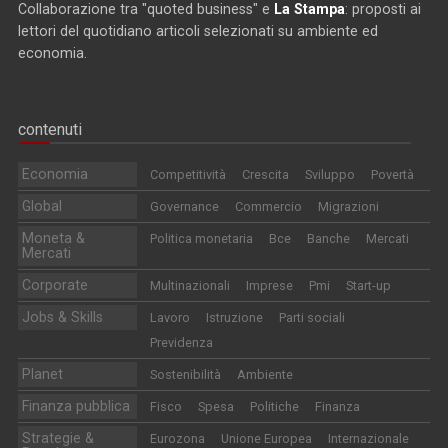
Collaborazione tra "quoted business" e
La Stampa
: proposti ai
lettori del quotidiano articoli selezionati su ambiente ed
economia.
contenuti
Economia
Competitività
Crescita
Sviluppo
Povertà
Global
Governance
Commercio
Migrazioni
Moneta &
Politica monetaria
Bce
Banche
Mercati
Mercati
Corporate
Multinazionali
Imprese
Pmi
Start-up
Jobs & Skills
Lavoro
Istruzione
Parti sociali
Previdenza
Planet
Sostenibilità
Ambiente
Finanza pubblica
Fisco
Spesa
Politiche
Finanza
Strategie &
Eurozona
Unione Europea
Internazionale