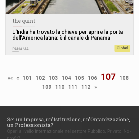
the quint
L
'
India ha trovato la chiave per aprire la porta
dell'America latina: è il canale di Panama
Global
PANAMA
107
««
«
101
102
103
104
105
106
108
109
110
111
112
»
Sei un'Impresa, un'Istituzione, un'Organizzazione,
un Professionista?
Operi a livello internazionale nel settore Pubblico, Privato, No-
profit?