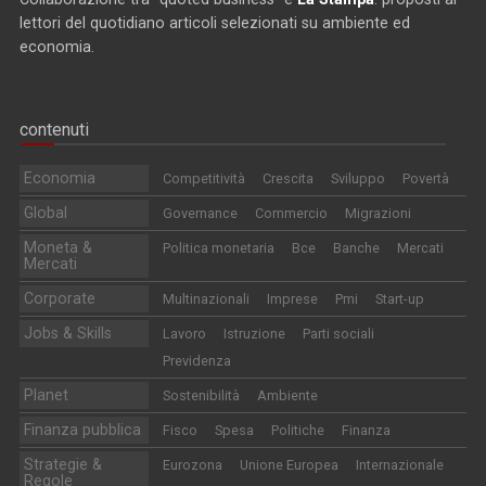
lettori del quotidiano articoli selezionati su ambiente ed
economia.
contenuti
Economia
Competitività
Crescita
Sviluppo
Povertà
Global
Governance
Commercio
Migrazioni
Moneta &
Politica monetaria
Bce
Banche
Mercati
Mercati
Corporate
Multinazionali
Imprese
Pmi
Start-up
Jobs & Skills
Lavoro
Istruzione
Parti sociali
Previdenza
Planet
Sostenibilità
Ambiente
Finanza pubblica
Fisco
Spesa
Politiche
Finanza
Strategie &
Eurozona
Unione Europea
Internazionale
Regole