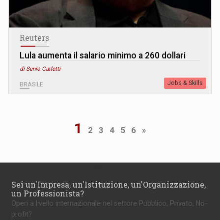
Reuters
Lula aumenta il salario minimo a 260 dollari
di Senio Carletti
Jobs & Skills
BRASILE
1
2
3
4
5
6
»
Sei un'Impresa, un'Istituzione, un'Organizzazione,
un Professionista?
Operi a livello internazionale nel settore Pubblico, Privato, No-
profit?