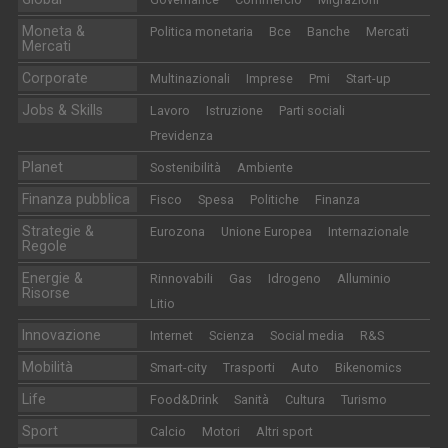
Moneta &
Politica monetaria
Bce
Banche
Mercati
Mercati
Corporate
Multinazionali
Imprese
Pmi
Start-up
Jobs & Skills
Lavoro
Istruzione
Parti sociali
Previdenza
Planet
Sostenibilità
Ambiente
Finanza pubblica
Fisco
Spesa
Politiche
Finanza
Strategie &
Eurozona
Unione Europea
Internazionale
Regole
Energie &
Rinnovabili
Gas
Idrogeno
Alluminio
Risorse
Litio
Innovazione
Internet
Scienza
Social media
R&S
Mobilità
Smart-city
Trasporti
Auto
Bikenomics
Life
Food&Drink
Sanità
Cultura
Turismo
Sport
Calcio
Motori
Altri sport