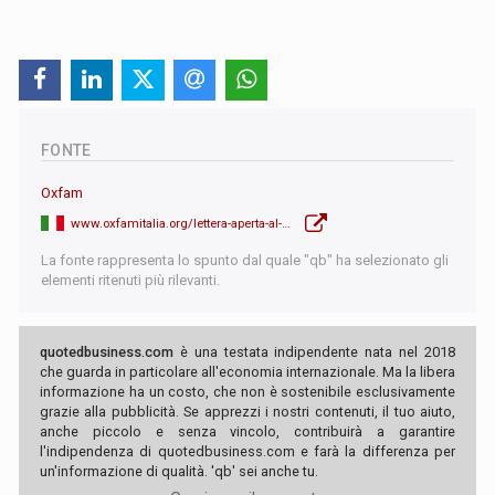
FONTE
Oxfam
www.oxfamitalia.org/lettera-aperta-al-g20-tassate-i-super-ricchi/
La fonte rappresenta lo spunto dal quale "qb" ha selezionato gli
elementi ritenuti più rilevanti.
quotedbusiness.com
è una testata indipendente nata nel 2018
che guarda in particolare all'economia internazionale. Ma la libera
informazione ha un costo, che non è sostenibile esclusivamente
grazie alla pubblicità. Se apprezzi i nostri contenuti, il tuo aiuto,
anche piccolo e senza vincolo, contribuirà a garantire
l'indipendenza di quotedbusiness.com e farà la differenza per
un'informazione di qualità. 'qb' sei anche tu.