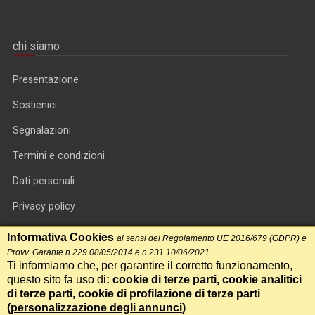
chi siamo
Presentazione
Sostienici
Segnalazioni
Termini e condizioni
Dati personali
Privacy policy
Informativa cookie
Informativa Cookies
ai sensi del Regolamento UE 2016/679 (GDPR) e
Provv. Garante n.229 08/05/2014 e n.231 10/06/2021
RSS feed
Ti informiamo che, per garantire il corretto funzionamento,
questo sito fa uso di
: cookie di terze parti, cookie analitici
RSS Top News
di terze parti, cookie di profilazione di terze parti
Contatti
(
personalizzazione degli annunci
)