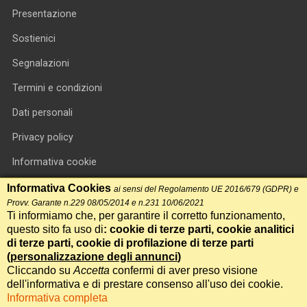
Presentazione
Sostienici
Segnalazioni
Termini e condizioni
Dati personali
Privacy policy
Informativa cookie
RSS feed
Informativa Cookies
ai sensi del Regolamento UE 2016/679 (GDPR) e
Provv. Garante n.229 08/05/2014 e n.231 10/06/2021
RSS Top News
Ti informiamo che, per garantire il corretto funzionamento,
questo sito fa uso di
: cookie di terze parti, cookie analitici
Contatti
di terze parti, cookie di profilazione di terze parti
(
personalizzazione degli annunci
)
Cliccando su
Accetta
confermi di aver preso visione
International Communication S.r.l. • P.IVA 14478081004 • Testata
dell'informativa e di prestare consenso all'uso dei cookie.
giornalistica n.191, reg. Tribunale di Roma del 14/12/2017
Informativa completa