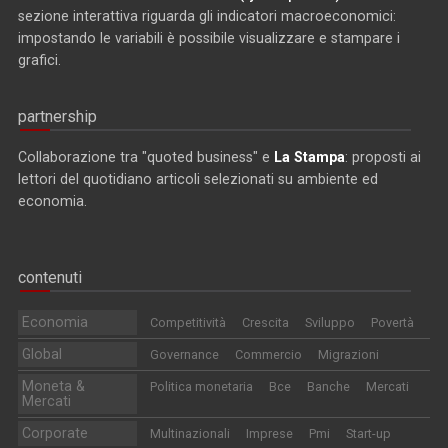
sezione interattiva riguarda gli indicatori macroeconomici:
impostando le variabili è possibile visualizzare e stampare i
grafici.
partnership
Collaborazione tra "quoted business" e
La Stampa
: proposti ai
lettori del quotidiano articoli selezionati su ambiente ed
economia.
contenuti
Economia
Competitività
Crescita
Sviluppo
Povertà
Global
Governance
Commercio
Migrazioni
Moneta &
Politica monetaria
Bce
Banche
Mercati
Mercati
Corporate
Multinazionali
Imprese
Pmi
Start-up