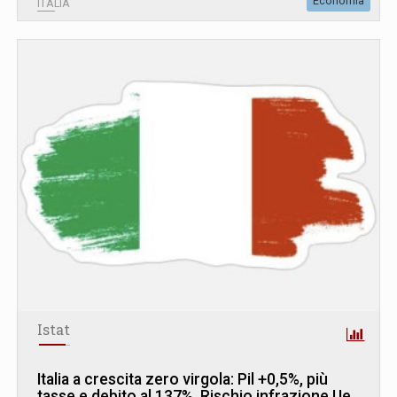
Economia
ITALIA
Istat
Italia a crescita zero virgola: Pil +0,5%, più
tasse e debito al 137%. Rischio infrazione Ue