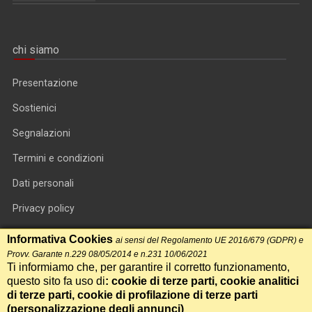
chi siamo
Presentazione
Sostienici
Segnalazioni
Termini e condizioni
Dati personali
Privacy policy
Informativa cookie
Informativa Cookies
ai sensi del Regolamento UE 2016/679 (GDPR) e
Provv. Garante n.229 08/05/2014 e n.231 10/06/2021
RSS feed
Ti informiamo che, per garantire il corretto funzionamento,
questo sito fa uso di
: cookie di terze parti, cookie analitici
RSS Top News
di terze parti, cookie di profilazione di terze parti
(
personalizzazione degli annunci
)
Contatti