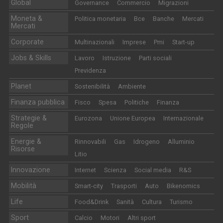
Global
Governance
Commercio
Migrazioni
Moneta &
Politica monetaria
Bce
Banche
Mercati
Mercati
Corporate
Multinazionali
Imprese
Pmi
Start-up
Jobs & Skills
Lavoro
Istruzione
Parti sociali
Previdenza
Planet
Sostenibilità
Ambiente
Finanza pubblica
Fisco
Spesa
Politiche
Finanza
Strategie &
Eurozona
Unione Europea
Internazionale
Regole
Energie &
Rinnovabili
Gas
Idrogeno
Alluminio
Risorse
Litio
Innovazione
Internet
Scienza
Social media
R&S
Mobilità
Smart-city
Trasporti
Auto
Bikenomics
Life
Food&Drink
Sanità
Cultura
Turismo
Sport
Calcio
Motori
Altri sport