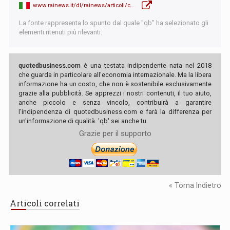
www.rainews.it/dl/rainews/articoli/che-tempo-che-fa-Fazio-jean-claude-juncker-crescita-pil-economia-Tav-27e81888-f13d-4027-941e-280179f15c89.html
La fonte rappresenta lo spunto dal quale "qb" ha selezionato gli
elementi ritenuti più rilevanti.
quotedbusiness.com
è una testata indipendente nata nel 2018
che guarda in particolare all'economia internazionale. Ma la libera
informazione ha un costo, che non è sostenibile esclusivamente
grazie alla pubblicità. Se apprezzi i nostri contenuti, il tuo aiuto,
anche piccolo e senza vincolo, contribuirà a garantire
l'indipendenza di quotedbusiness.com e farà la differenza per
un'informazione di qualità. 'qb' sei anche tu.
Grazie per il supporto
« Torna Indietro
Articoli correlati