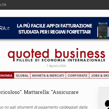
LITÀ
7 Agosto 2026
ONOMIA
GLOBAL
MONETA & MERCATI
CORPORATE
JOBS & SKI
ricoloso". Mattarella: "Assicurare
suo no agli strumenti di pagamento caldeggiati dalla