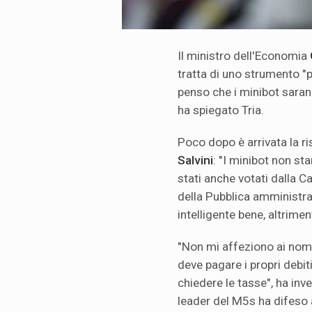
Il ministro dell'Economia
tratta di uno strumento "p
penso che i minibot sarann
ha spiegato Tria.
Poco dopo è arrivata la ri
Salvini
: "I minibot non s
stati anche votati dalla 
della Pubblica amministr
intelligente bene, altrimen
"Non mi affeziono ai nomi 
deve pagare i propri debiti
chiedere le tasse", ha inv
leader del M5s ha difeso 