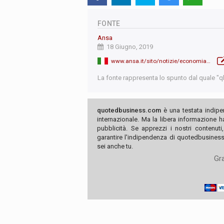
FONTE
Ansa
18 Giugno, 2019
www.ansa.it/sito/notizie/economia/2019/06/18/tria-minibot-non-saranno-introdotti_b7dc2c0d-72f6-4241-bb53-45543a6de913.html
La fonte rappresenta lo spunto dal quale "qb"
quotedbusiness.com
è una testata indipe
internazionale. Ma la libera informazione 
pubblicità. Se apprezzi i nostri contenuti
garantire l'indipendenza di quotedbusiness.
sei anche tu.
Gra