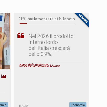
Uff. parlamentare di bilancio
Nel 2026 il prodotto
interno lordo
dell’Italia crescerà
dello 0,9%.
a cura della redazione
Ufficio Parlamentare di Bilancio
omia
Economia
ITALIA