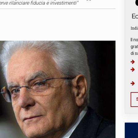
rve rilanciare fiducia e investimenti"
Indi
Il n
graf
di s
S