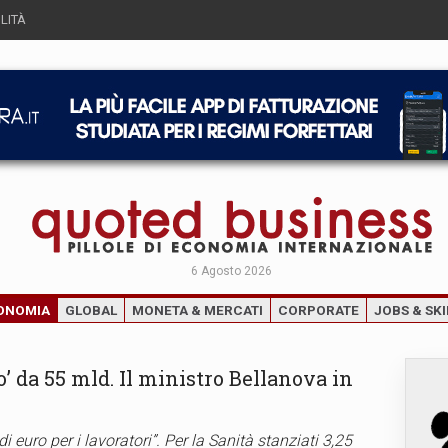
LITÀ
6 Agosto 2026
ONOMIA
GLOBAL
MONETA & MERCATI
CORPORATE
JOBS & SKI
io’ da 55 mld. Il ministro Bellanova in
 euro per i lavoratori”. Per la Sanità stanziati 3,25