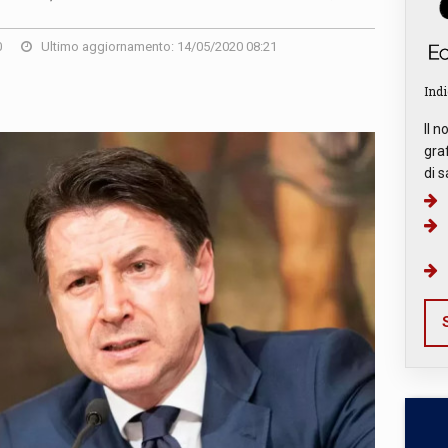
0
Ultimo aggiornamento: 14/05/2020 08:21
Indi
Il n
graf
di s
S