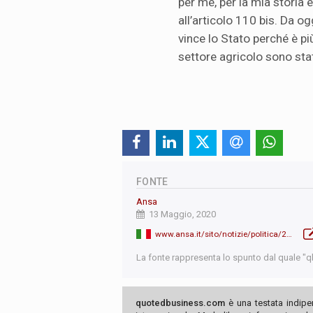
per me, per la mia storia
all’articolo 110 bis. Da ogg
vince lo Stato perché è più
settore agricolo sono stat
FONTE
Ansa
13 Maggio, 2020
www.ansa.it/sito/notizie/politica/2020/05/13/dl-rilancio-cdm-alle-14_0ffce2b2-dec8-4a26-8e08-46dd7d0f91c3.html
La fonte rappresenta lo spunto dal quale "qb"
quotedbusiness.com
è una testata indipe