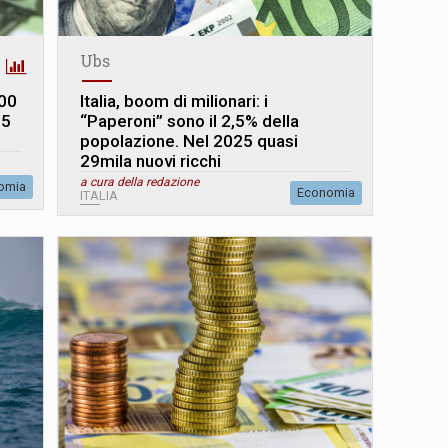
Ubs
800
Italia, boom di milionari: i
65
“Paperoni” sono il 2,5% della
popolazione. Nel 2025 quasi
29mila nuovi ricchi
a cura della redazione
omia
Economia
ITALIA