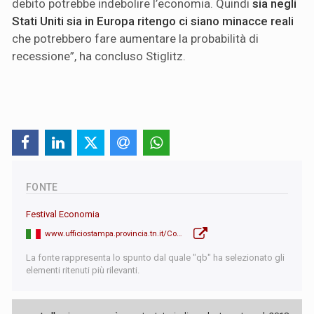
debito potrebbe indebolire l’economia. Quindi
sia negli
Stati Uniti sia in Europa ritengo ci siano minacce reali
che potrebbero fare aumentare la probabilità di
recessione”, ha concluso Stiglitz.
FONTE
Festival Economia
www.ufficiostampa.provincia.tn.it/Comunicati/Stiglitz-La-democrazia-e-a-rischio-serve-una-riforma-del-capitalismo
La fonte rappresenta lo spunto dal quale "qb" ha selezionato gli
elementi ritenuti più rilevanti.