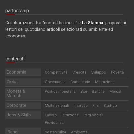
partnership
Collaborazione tra "quoted business" e
La Stampa
: proposti ai
lettori del quotidiano articoli selezionati su ambiente ed
economia.
contenuti
Economia
Competitività
Crescita
Sviluppo
Povertà
Global
Governance
Commercio
Migrazioni
Moneta &
Politica monetaria
Bce
Banche
Mercati
Mercati
Corporate
Multinazionali
Imprese
Pmi
Start-up
Jobs & Skills
Lavoro
Istruzione
Parti sociali
Previdenza
Planet
Sostenibilità
Ambiente