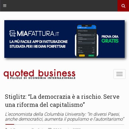
Stiglitz: “La democrazia è a rischio. Serve
una riforma del capitalismo”
L’economista della Columbia University: “In diversi Paesi,
anche democratici, aumenta il populismo e l’autoritarismo”