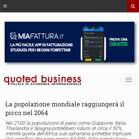
La popolazione mondiale raggiungerà il
picco nel 2064
Nel 2100 la popolazione di paesi come Giappone, Italia,
Thailandia e Spagna potrebbero ridursi di circa il 50%,
mentre quella dell’Africa sub-sahariana potrebbe triplicare.
Cio’ significa che poco meno del 50% della popolazione