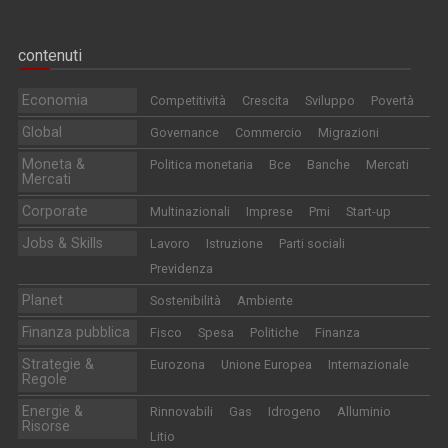
contenuti
Economia
Competitività
Crescita
Sviluppo
Povertà
Global
Governance
Commercio
Migrazioni
Moneta &
Politica monetaria
Bce
Banche
Mercati
Mercati
Corporate
Multinazionali
Imprese
Pmi
Start-up
Jobs & Skills
Lavoro
Istruzione
Parti sociali
Previdenza
Planet
Sostenibilità
Ambiente
Finanza pubblica
Fisco
Spesa
Politiche
Finanza
Strategie &
Eurozona
Unione Europea
Internazionale
Regole
Energie &
Rinnovabili
Gas
Idrogeno
Alluminio
Risorse
Litio