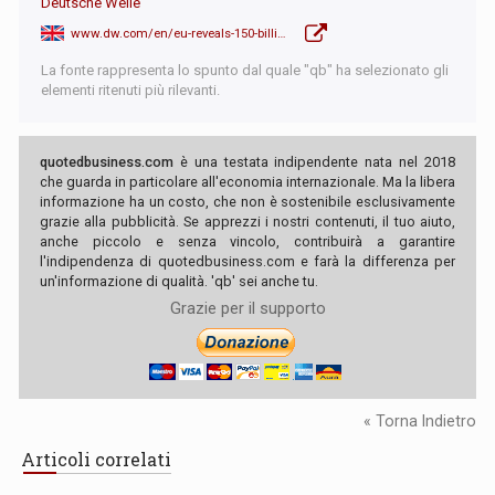
Deutsche Welle
www.dw.com/en/eu-reveals-150-billion-investment-plan-for-africa/a-60731816
La fonte rappresenta lo spunto dal quale "qb" ha selezionato gli
elementi ritenuti più rilevanti.
quotedbusiness.com
è una testata indipendente nata nel 2018
che guarda in particolare all'economia internazionale. Ma la libera
informazione ha un costo, che non è sostenibile esclusivamente
grazie alla pubblicità. Se apprezzi i nostri contenuti, il tuo aiuto,
anche piccolo e senza vincolo, contribuirà a garantire
l'indipendenza di quotedbusiness.com e farà la differenza per
un'informazione di qualità. 'qb' sei anche tu.
Grazie per il supporto
« Torna Indietro
Articoli correlati