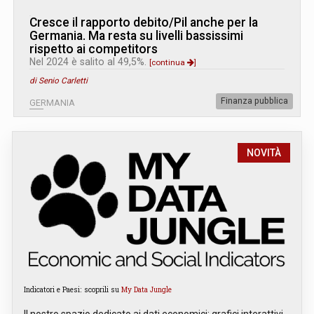
Cresce il rapporto debito/Pil anche per la
Germania. Ma resta su livelli bassissimi
rispetto ai competitors
Nel 2024 è salito al 49,5%.
[continua
]
di Senio Carletti
Finanza pubblica
GERMANIA
NOVITÀ
Indicatori e Paesi: scoprili su
My Data Jungle
Il nostro spazio dedicato ai dati economici: grafici interattivi,