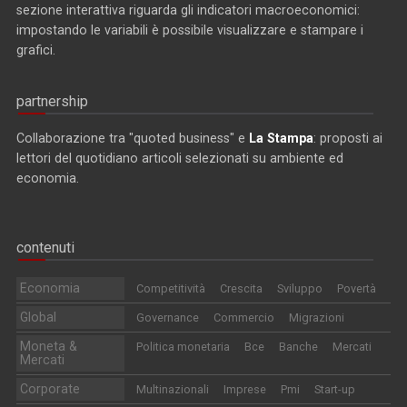
sezione interattiva riguarda gli indicatori macroeconomici:
impostando le variabili è possibile visualizzare e stampare i
grafici.
partnership
Collaborazione tra "quoted business" e
La Stampa
: proposti ai
lettori del quotidiano articoli selezionati su ambiente ed
economia.
contenuti
Economia
Competitività
Crescita
Sviluppo
Povertà
Global
Governance
Commercio
Migrazioni
Moneta &
Politica monetaria
Bce
Banche
Mercati
Mercati
Corporate
Multinazionali
Imprese
Pmi
Start-up