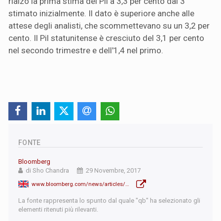
rialzo la prima stima del Pil a 3,3 per cento dal 3
stimato inizialmente. Il dato è superiore anche alle
attese degli analisti, che scommettevano su un 3,2 per
cento. Il Pil statunitense è cresciuto del 3,1 per cento
nel secondo trimestre e dell'1,4 nel primo.
FONTE
Bloomberg
di Sho Chandra
29 Novembre, 2017
www.bloomberg.com/news/articles/2017-11-29/u-s-third-quarter-growth-revised-up-to-3-3-three-year-high
La fonte rappresenta lo spunto dal quale "qb" ha selezionato gli
elementi ritenuti più rilevanti.