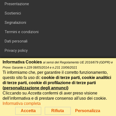
Presentazione
Sostienici
Segnalazioni
Termini e condizioni
Dati personali
Privacy policy
Informativa cookie
Informativa Cookies
ai sensi del Regolamento UE 2016/679 (GDPR) e
Provv. Garante n.229 08/05/2014 e n.231 10/06/2021
RSS feed
Ti informiamo che, per garantire il corretto funzionamento,
questo sito fa uso di
: cookie di terze parti, cookie analitici
RSS Top News
di terze parti, cookie di profilazione di terze parti
Contatti
(
personalizzazione degli annunci
)
Cliccando su
Accetta
confermi di aver preso visione
dell'informativa e di prestare consenso all'uso dei cookie.
International Communication S.r.l. • P.IVA 14478081004 • Testata
Informativa completa
giornalistica n.191, reg. Tribunale di Roma del 14/12/2017
Accetta
Rifiuta
Personalizza