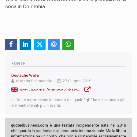
coca in Colombia.
FONTE
Deutsche Welle
di Maria Santacecilia
27 Giugno, 2019
www.dw.com/en/why-is-colombias-cocaine-production-so-high/a-49381157
La fonte rappresenta lo spunto dal quale "qb" ha selezionato gli
elementi ritenuti più rilevanti.
quotedbusiness.com
è una testata indipendente nata nel 2018
che guarda in particolare all'economia internazionale. Ma la libera
informazione ha un costo, che non è sostenibile esclusivamente