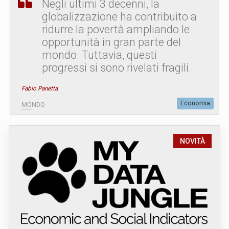
Negli ultimi 3 decenni, la
globalizzazione ha contribuito a
ridurre la povertà ampliando le
opportunità in gran parte del
mondo. Tuttavia, questi
progressi si sono rivelati fragili.
Fabio Panetta
Economia
MONDO
NOVITÀ