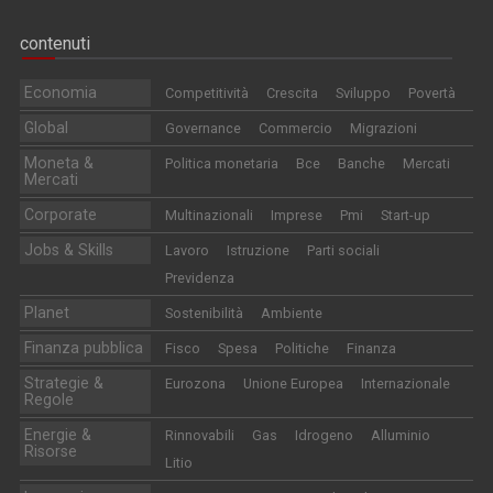
contenuti
Economia
Competitività
Crescita
Sviluppo
Povertà
Global
Governance
Commercio
Migrazioni
Moneta &
Politica monetaria
Bce
Banche
Mercati
Mercati
Corporate
Multinazionali
Imprese
Pmi
Start-up
Jobs & Skills
Lavoro
Istruzione
Parti sociali
Previdenza
Planet
Sostenibilità
Ambiente
Finanza pubblica
Fisco
Spesa
Politiche
Finanza
Strategie &
Eurozona
Unione Europea
Internazionale
Regole
Energie &
Rinnovabili
Gas
Idrogeno
Alluminio
Risorse
Litio