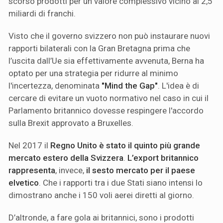
scorso prodotti per un valore complessivo vicino ai 2,5
miliardi di franchi.
Visto che il governo svizzero non può instaurare nuovi
rapporti bilaterali con la Gran Bretagna prima che
l’uscita dall’Ue sia effettivamente avvenuta, Berna ha
optato per una strategia per ridurre al minimo
l'incertezza, denominata
"Mind the Gap"
. L'idea è di
cercare di evitare un vuoto normativo nel caso in cui il
Parlamento britannico dovesse respingere l'accordo
sulla Brexit approvato a Bruxelles.
Nel 2017 il
Regno Unito è stato il quinto più grande
mercato estero della Svizzera
.
L’export britannico
rappresenta
, invece,
il sesto mercato per il paese
elvetico
. Che i rapporti tra i due Stati siano intensi lo
dimostrano anche i 150 voli aerei diretti al giorno.
D’altronde, a fare gola ai britannici, sono i prodotti