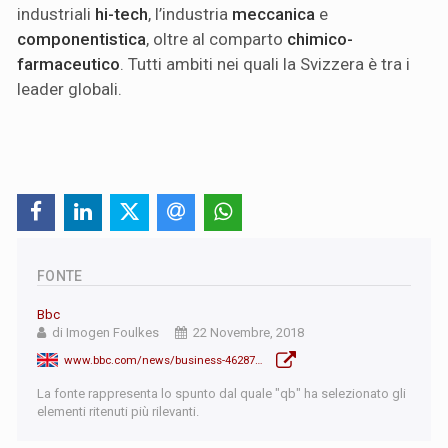
industriali
hi-tech
, l’industria
meccanica
e
componentistica
, oltre al comparto
chimico-
farmaceutico
. Tutti ambiti nei quali la Svizzera è tra i
leader globali.
FONTE
Bbc
di Imogen Foulkes
22 Novembre, 2018
www.bbc.com/news/business-46287894
La fonte rappresenta lo spunto dal quale "qb" ha selezionato gli
elementi ritenuti più rilevanti.