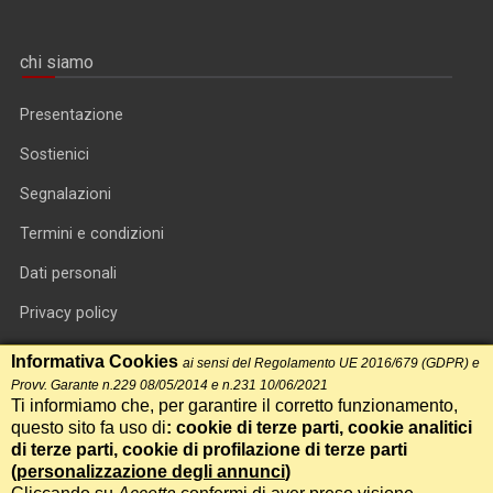
chi siamo
Presentazione
Sostienici
Segnalazioni
Termini e condizioni
Dati personali
Privacy policy
Informativa cookie
Informativa Cookies
ai sensi del Regolamento UE 2016/679 (GDPR) e
Provv. Garante n.229 08/05/2014 e n.231 10/06/2021
RSS feed
Ti informiamo che, per garantire il corretto funzionamento,
questo sito fa uso di
: cookie di terze parti, cookie analitici
RSS Top News
di terze parti, cookie di profilazione di terze parti
Contatti
(
personalizzazione degli annunci
)