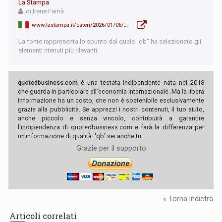
La Stampa
di Irene Famà
www.lastampa.it/esteri/2026/01/06/news/gratteri_nel_narcotraffico_il_venezuela_e_marginale_importante_colpire_le_finanze_dei_cartelli-15457028/
La fonte rappresenta lo spunto dal quale "qb" ha selezionato gli
elementi ritenuti più rilevanti.
quotedbusiness.com
è una testata indipendente nata nel 2018
che guarda in particolare all'economia internazionale. Ma la libera
informazione ha un costo, che non è sostenibile esclusivamente
grazie alla pubblicità. Se apprezzi i nostri contenuti, il tuo aiuto,
anche piccolo e senza vincolo, contribuirà a garantire
l'indipendenza di quotedbusiness.com e farà la differenza per
un'informazione di qualità. 'qb' sei anche tu.
Grazie per il supporto
« Torna Indietro
Articoli correlati