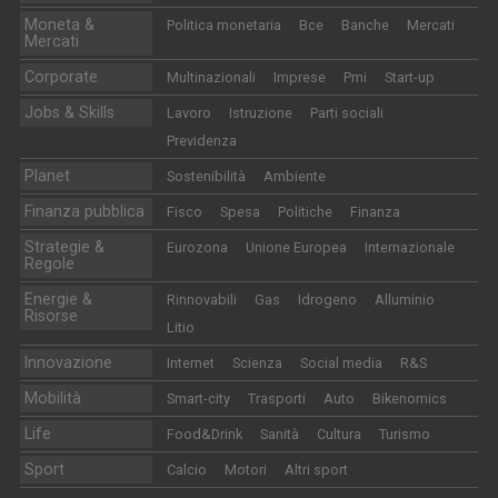
Moneta &
Politica monetaria
Bce
Banche
Mercati
Mercati
Corporate
Multinazionali
Imprese
Pmi
Start-up
Jobs & Skills
Lavoro
Istruzione
Parti sociali
Previdenza
Planet
Sostenibilità
Ambiente
Finanza pubblica
Fisco
Spesa
Politiche
Finanza
Strategie &
Eurozona
Unione Europea
Internazionale
Regole
Energie &
Rinnovabili
Gas
Idrogeno
Alluminio
Risorse
Litio
Innovazione
Internet
Scienza
Social media
R&S
Mobilità
Smart-city
Trasporti
Auto
Bikenomics
Life
Food&Drink
Sanità
Cultura
Turismo
Sport
Calcio
Motori
Altri sport