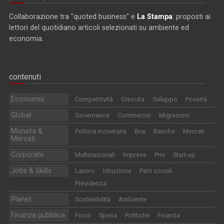
Collaborazione tra "quoted business" e
La Stampa
: proposti ai
lettori del quotidiano articoli selezionati su ambiente ed
economia.
contenuti
Economia
Competitività
Crescita
Sviluppo
Povertà
Global
Governance
Commercio
Migrazioni
Moneta &
Politica monetaria
Bce
Banche
Mercati
Mercati
Corporate
Multinazionali
Imprese
Pmi
Start-up
Jobs & Skills
Lavoro
Istruzione
Parti sociali
Previdenza
Planet
Sostenibilità
Ambiente
Finanza pubblica
Fisco
Spesa
Politiche
Finanza