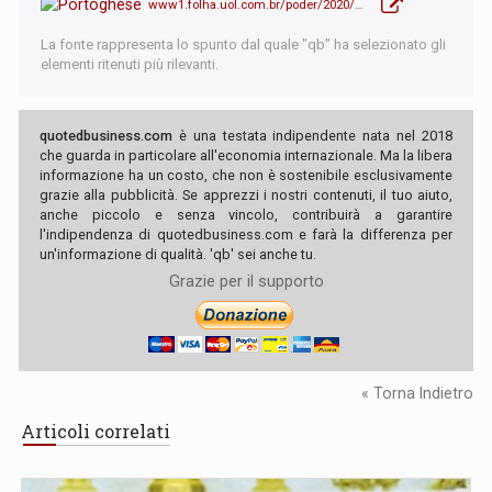
www1.folha.uol.com.br/poder/2020/07/bolsonaro-age-para-conter-crise-e-ouve-alerta-de-gilmar-sobre-tribunal-internacional.shtml
La fonte rappresenta lo spunto dal quale "qb" ha selezionato gli
elementi ritenuti più rilevanti.
quotedbusiness.com
è una testata indipendente nata nel 2018
che guarda in particolare all'economia internazionale. Ma la libera
informazione ha un costo, che non è sostenibile esclusivamente
grazie alla pubblicità. Se apprezzi i nostri contenuti, il tuo aiuto,
anche piccolo e senza vincolo, contribuirà a garantire
l'indipendenza di quotedbusiness.com e farà la differenza per
un'informazione di qualità. 'qb' sei anche tu.
Grazie per il supporto
« Torna Indietro
Articoli correlati