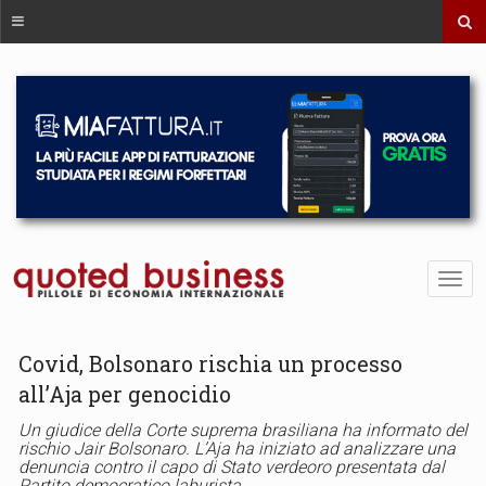
Covid, Bolsonaro rischia un processo
all’Aja per genocidio
Un giudice della Corte suprema brasiliana ha informato del
rischio Jair Bolsonaro. L’Aja ha iniziato ad analizzare una
denuncia contro il capo di Stato verdeoro presentata dal
Partito democratico laburista