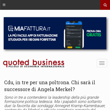
Cdu, in tre per una poltrona. Chi sarà il
successore di Angela Merkel?
Sono in tre a contendersi la leadership della più grande
formazione politica tedesca. Ma i papabili sono soltanto
due: la favorita dai sondaggi Annegret Kramp-Karrenbauer,
sostenuta da Merkel e attuale segretario generale del