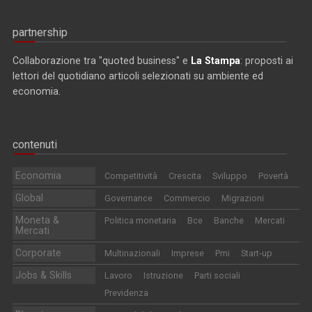
partnership
Collaborazione tra "quoted business" e
La Stampa
: proposti ai
lettori del quotidiano articoli selezionati su ambiente ed
economia.
contenuti
Economia
Competitività
Crescita
Sviluppo
Povertà
Global
Governance
Commercio
Migrazioni
Moneta &
Politica monetaria
Bce
Banche
Mercati
Mercati
Corporate
Multinazionali
Imprese
Pmi
Start-up
Jobs & Skills
Lavoro
Istruzione
Parti sociali
Previdenza