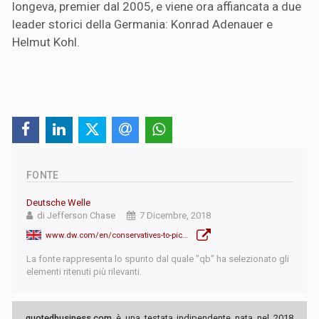
longeva, premier dal 2005, e viene ora affiancata a due
leader storici della Germania: Konrad Adenauer e
Helmut Kohl.
FONTE
Deutsche Welle
di Jefferson Chase
7 Dicembre, 2018
www.dw.com/en/conservatives-to-pick-angela-merkels-successor-as-cdu-head/a-46617971
La fonte rappresenta lo spunto dal quale "qb" ha selezionato gli
elementi ritenuti più rilevanti.
quotedbusiness.com
è una testata indipendente nata nel 2018