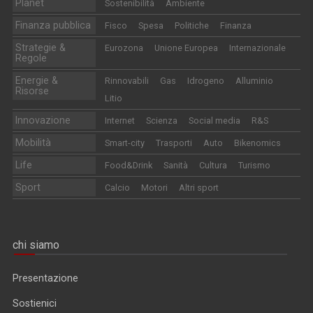
Planet
Sostenibilità
Ambiente
Finanza pubblica
Fisco
Spesa
Politiche
Finanza
Strategie &
Eurozona
Unione Europea
Internazionale
Regole
Energie &
Rinnovabili
Gas
Idrogeno
Alluminio
Risorse
Litio
Innovazione
Internet
Scienza
Social media
R&S
Mobilità
Smart-city
Trasporti
Auto
Bikenomics
Life
Food&Drink
Sanità
Cultura
Turismo
Sport
Calcio
Motori
Altri sport
chi siamo
Presentazione
Sostienici