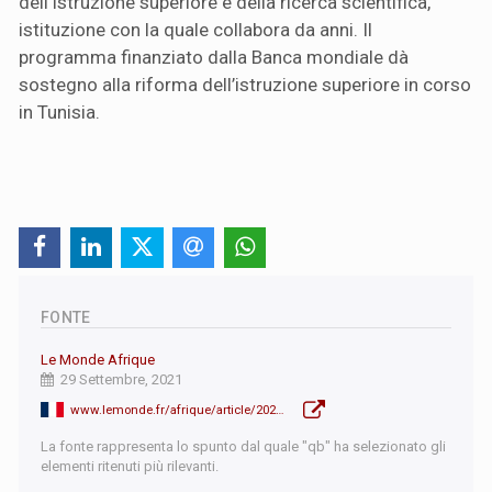
dell’Istruzione superiore e della ricerca scientifica,
istituzione con la quale collabora da anni. Il
programma finanziato dalla Banca mondiale dà
sostegno alla riforma dell’istruzione superiore in corso
in Tunisia.
FONTE
Le Monde Afrique
29 Settembre, 2021
www.lemonde.fr/afrique/article/2021/09/29/tunisie-najla-bouden-nommee-premiere-ministre_6096460_3212.html
La fonte rappresenta lo spunto dal quale "qb" ha selezionato gli
elementi ritenuti più rilevanti.