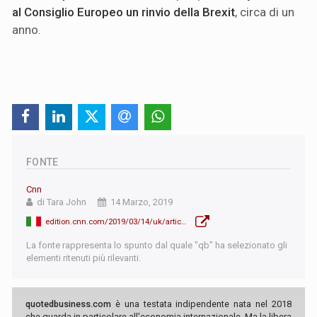
al Consiglio Europeo un rinvio della Brexit
, circa di un
anno.
FONTE
Cnn
di Tara John
14 Marzo, 2019
edition.cnn.com/2019/03/14/uk/article-50-extension-second-brexit-referendum-gbr-intl/index.html
La fonte rappresenta lo spunto dal quale "qb" ha selezionato gli
elementi ritenuti più rilevanti.
quotedbusiness.com
è una testata indipendente nata nel 2018
che guarda in particolare all'economia internazionale. Ma la libera