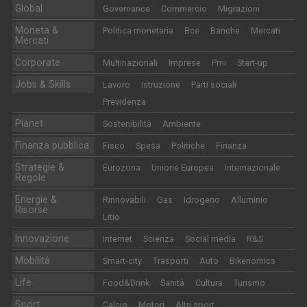
Global
Governance
Commercio
Migrazioni
Moneta &
Politica monetaria
Bce
Banche
Mercati
Mercati
Corporate
Multinazionali
Imprese
Pmi
Start-up
Jobs & Skills
Lavoro
Istruzione
Parti sociali
Previdenza
Planet
Sostenibilità
Ambiente
Finanza pubblica
Fisco
Spesa
Politiche
Finanza
Strategie &
Eurozona
Unione Europea
Internazionale
Regole
Energie &
Rinnovabili
Gas
Idrogeno
Alluminio
Risorse
Litio
Innovazione
Internet
Scienza
Social media
R&S
Mobilità
Smart-city
Trasporti
Auto
Bikenomics
Life
Food&Drink
Sanità
Cultura
Turismo
Sport
Calcio
Motori
Altri sport