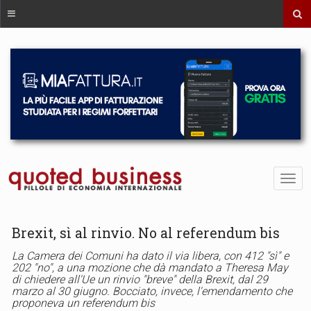
Brexit, sì al rinvio. No al referendum bis
La Camera dei Comuni ha dato il via libera, con 412 "sì" e
202 "no", a una mozione che dà mandato a Theresa May
di chiedere all'Ue un rinvio "breve" della Brexit, dal 29
marzo al 30 giugno. Bocciato, invece, l'emendamento che
proponeva un referendum bis