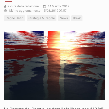
a cura della redazione
14 Marzo, 2019
Ultimo aggiornamento: 15/03/2019 07:57
Regno Unito
Strategie & Regole
News
Brexit
La Camera dei Comuni ha dato il via libera, con 412 "sì"