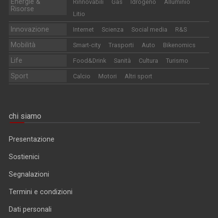
Energie &
Rinnovabili
Gas
Idrogeno
Alluminio
Risorse
Litio
Innovazione
Internet
Scienza
Social media
R&S
Mobilità
Smart-city
Trasporti
Auto
Bikenomics
Life
Food&Drink
Sanità
Cultura
Turismo
Sport
Calcio
Motori
Altri sport
chi siamo
Presentazione
Sostienici
Segnalazioni
Termini e condizioni
Dati personali