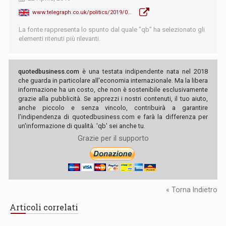
www.telegraph.co.uk/politics/2019/04/22/2019-will-nigel-farages-year-tories-annus-horribilis/
La fonte rappresenta lo spunto dal quale "qb" ha selezionato gli
elementi ritenuti più rilevanti.
quotedbusiness.com
è una testata indipendente nata nel 2018
che guarda in particolare all'economia internazionale. Ma la libera
informazione ha un costo, che non è sostenibile esclusivamente
grazie alla pubblicità. Se apprezzi i nostri contenuti, il tuo aiuto,
anche piccolo e senza vincolo, contribuirà a garantire
l'indipendenza di quotedbusiness.com e farà la differenza per
un'informazione di qualità. 'qb' sei anche tu.
Grazie per il supporto
« Torna Indietro
Articoli correlati