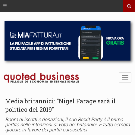
Media britannici: “Nigel Farage sarà il
politico del 2019”
Boom di iscritti e donazioni, il suo Brexit Party è il primo
partito nelle intenzioni di voto dei britannici. E tutto sembra
giocare in favore dei partiti euroscettici