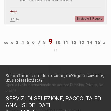
Ansa
Strategie & Regole
ITALIA
9
««
«
3
4
5
6
7
8
10
11
12
13
14
15
»
»»
Sei un'Impresa, un'Istituzione, un'Organizzazione,
un Professionista?
Operi a livello internazionale nel settore Pubblico, Privato, No-
profit?
SERVIZI DI SELEZIONE, RACCOLTA ED
ANALISI DEI DATI